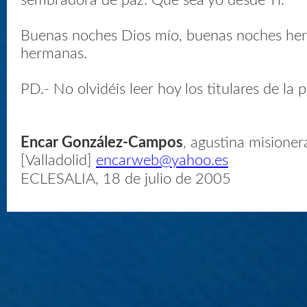
sembradora de paz. Que sea yo desde Ti.
Buenas noches Dios mío, buenas noches he
hermanas.
PD.- No olvidéis leer hoy los titulares de la 
Encar González-Campos
, agustina misioner
[Valladolid]
encarweb@yahoo.es
ECLESALIA, 18 de julio de 2005