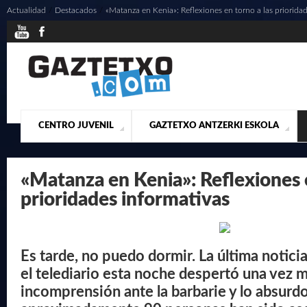
Actualidad
/
Destacados
/
«Matanza en Kenia»: Reflexiones en torno a las priorida
CENTRO JUVENIL
GAZTETXO ANTZERKI ESKOLA
¿QUIENES SOMOS?
PRESENTACIÓN
ACTUALIDAD
CONTACTO
MUSICALES
«Matanza en Kenia»: Reflexiones e
prioridades informativas
Es tarde, no puedo dormir. La última notic
el telediario esta noche despertó una vez m
incomprensión ante la barbarie y lo absurd