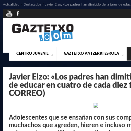
Actualidad
/
Destacados
/
Javier Elzo: «Los padres han dimitido de la tarea de educa
CENTRO JUVENIL
GAZTETXO ANTZERKI ESKOLA
¿QUIENES SOMOS?
PRESENTACIÓN
ACTUALIDAD
CONTACTO
MUSICALES
Javier Elzo: «Los padres han dimit
de educar en cuatro de cada diez f
CORREO)
Adolescentes que se ensañan con sus comp
muchachos que agreden, hieren e incluso m