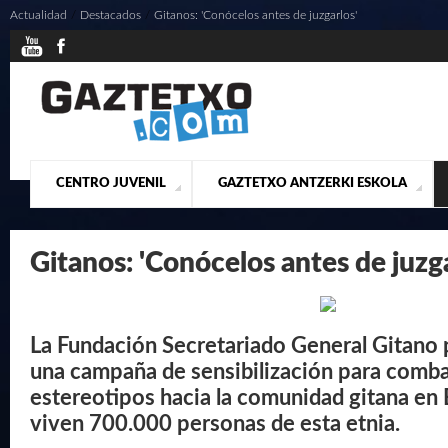
Actualidad
/
Destacados
/
Gitanos: 'Conócelos antes de juzgarlos'
CENTRO JUVENIL
GAZTETXO ANTZERKI ESKOLA
¿QUIENES SOMOS?
PRESENTACIÓN
ACTUALIDAD
CONTACTO
MUSICALES
Gitanos: 'Conócelos antes de juzga
La Fundación Secretariado General Gitano
una campaña de sensibilización para combat
estereotipos hacia la comunidad gitana en
viven 700.000 personas de esta etnia.