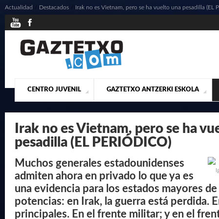
Actualidad
/
Destacados
/
Irak no es Vietnam, pero se ha vuelto una pesadilla (E
CENTRO JUVENIL
GAZTETXO ANTZERKI ESKOLA
¿QUIENES SOMOS?
PRESENTACIÓN
ACTUALIDAD
CONTACTO
MUSICALES
Irak no es Vietnam, pero se ha vu
pesadilla (EL PERIÓDICO)
Muchos generales estadounidenses
I
admiten ahora en privado lo que ya es
una evidencia para los estados mayores de 
potencias: en Irak, la guerra está perdida. 
principales. En el frente militar; y en el fre