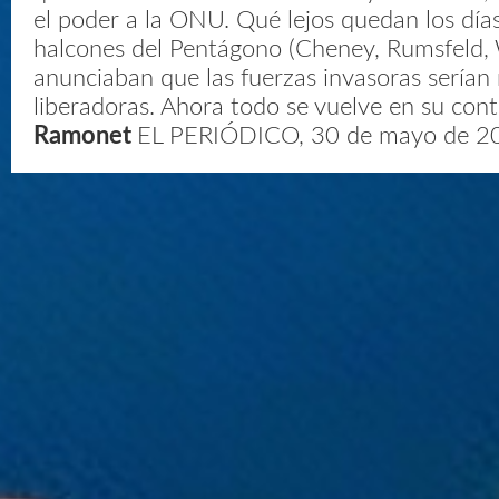
el poder a la ONU. Qué lejos quedan los día
halcones del Pentágono (Cheney, Rumsfeld, W
anunciaban que las fuerzas invasoras serían
liberadoras. Ahora todo se vuelve en su con
Ramonet
EL PERIÓDICO, 30 de mayo de 2