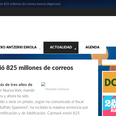
 825 millones de correos basura (Agencias)
XO ANTZERKI ESKOLA
ACTUALIDAD
AGENDA
NTACIÓN
ALIDAD
CONTACTO
MUSICALES
DESTACADOS
¡VUELA ALTO RUBÉN!
MATERIAL SEGUNDA MANO VENTA
VIDEOS
 825 millones de correos
s de tres años de
Howard Carmack
n Nueva York, mandó
a y ahora ha sido
o a siete en prisión, según ha comunicado el fiscal
uffalo Spammer", ha recibido la máxima sentencia por
ntificación y de falsificación. Carmack envió 825