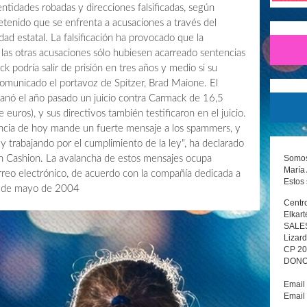
ntidades robadas y direcciones falsificadas, según
detenido que se enfrenta a acusaciones a través del
ad estatal. La falsificación ha provocado que la
 las otras acusaciones sólo hubiesen acarreado sentencias
 podría salir de prisión en tres años y medio si su
omunicado el portavoz de Spitzer, Brad Maione. El
anó el año pasado un juicio contra Carmack de 16,5
 euros), y sus directivos también testificaron en el juicio.
encia de hoy mande un fuerte mensaje a los spammers, y
y trabajando por el cumplimiento de la ley", ha declarado
Somos 
en Cashion. La avalancha de estos mensajes ocupa
María 
rreo electrónico, de acuerdo con la compañía dedicada a
Estos 
8 de mayo de 2004
Centro
Elkart
SALE
Lizard
CP 2
DONOS
Email
Email