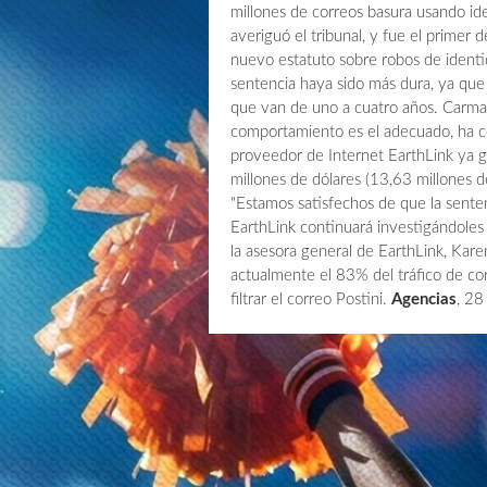
millones de correos basura usando ide
averiguó el tribunal, y fue el primer 
nuevo estatuto sobre robos de identid
sentencia haya sido más dura, ya que
que van de uno a cuatro años. Carmack
comportamiento es el adecuado, ha c
proveedor de Internet EarthLink ya g
millones de dólares (13,63 millones de
"Estamos satisfechos de que la sent
EarthLink continuará investigándoles 
la asesora general de EarthLink, Kar
actualmente el 83% del tráfico de co
filtrar el correo Postini.
Agencias
, 2