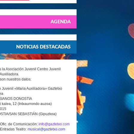
AGENDA
NOTICIAS DESTACADAS
la Asociación Juvenil Centro Juvenil
Auxiliadora.
son nuestros datos:
 Juvenil «Maria Auxiliadora» Gaztetxo
ea
SIANOS DONOSTIA
i kalea, 12 (Intxaurrondo auzoa)
0015
TIA/SAN SEBASTIÁN (Gipuzkoa)
 Ofic. de Comunicación:
info@gaztetxo.com
 Entradas Teatro:
musical@gaztetxo.com