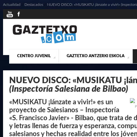
Actualidad
/
Destacados
/
NUEVO DISCO: «MUSIKATU ¡lánzate a vivir!»
(Inspectorí
CENTRO JUVENIL
GAZTETXO ANTZERKI ESKOLA
¿QUIENES SOMOS?
PRESENTACIÓN
ACTUALIDAD
CONTACTO
MUSICALES
NUEVO DISCO: «MUSIKATU ¡lánza
(Inspectoría Salesiana de Bilbao)
«MUSIKATU ¡lánzate a vivir!» es un
P
proyecto de Salesianos – Inspectoría
«S. Francisco Javier» - Bilbao, que trata de 
y letras llenas de fuerza y esperanza, comp
salesianos y hechas realidad entre los jóve