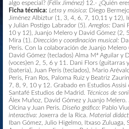
algo especial?
(Félix Jiménez)
12.- ¿Quién ere
Ficha técnica:
Letra y música:
Diego Bermejo P
Jiménez Albiztur (1, 3, 4, 6, 7, 10,11 y 12), I
y Julián Postigo Labrador (5).
Arreglos:
Dani Fl
10 y 12), Juanjo Melero y David Gómez (2, 5
Mira (1).
Dirección y coordinación musical:
Dan
Peris. Con la colaboración de Juanjo Melero (
David Gómez (teclados) Alma Mª Aguilar y
(voces)en 2, 5, 6 y 11. Dani Flors (guitarras 
(batería), Juan Peris (teclados), Mario Aréval
Peris, Fran Ros, Paloma Ruiz y Beatriz Zaurín 
7, 8, 9, 10 y 12. Grabado en Estudios Assisi 
Santafé Estudios de Madrid.
Técnicos de soni
Álex Muñoz, David Gómez y Juanjo Melero.
Olcina y Juan Peris.
Diseño gráfico:
Pablo Viu
interactiva:
Joxerra de la Rica.
Material didáct
Iban Gómez, Julio Higelmo, Itxaso Zuluaga, S