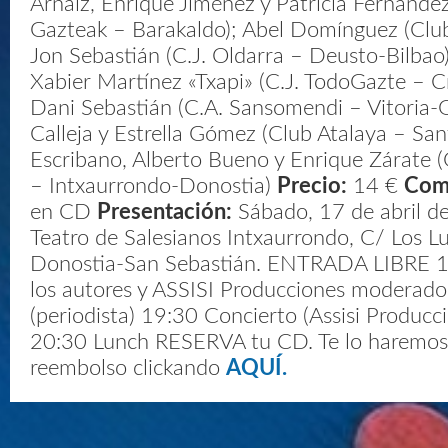
Arnaiz, Enrique Jiménez y Patricia Fernánde
Gazteak – Barakaldo); Abel Domínguez (Clu
Jon Sebastián (C.J. Oldarra – Deusto-Bilbao
Xabier Martínez «Txapi» (C.J. TodoGazte – C
Dani Sebastián (C.A. Sansomendi – Vitoria-G
Calleja y Estrella Gómez (Club Atalaya – San
Escribano, Alberto Bueno y Enrique Zárate (
– Intxaurrondo-Donostia)
Precio:
14 €
Com
en CD
Presentación:
Sábado, 17 de abril de
Teatro de Salesianos Intxaurrondo, C/ Los L
Donostia-San Sebastián. ENTRADA LIBRE 1
los autores y ASSISI Producciones moderado
(periodista) 19:30 Concierto (Assisi Producci
20:30 Lunch RESERVA tu CD. Te lo haremos 
reembolso clickando
AQUÍ.