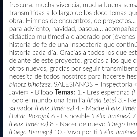
frescura, mucha vivencia, mucha buena sen
transmitidas a lo largo de los doce temas q
obra. Himnos de encuentros, de proyectos…
para adviento, navidad, pascua… acompañad
didáctico multimedia elaborado por jóvenes 
historia de fe de una Inspectoría que contin
historia cada día. Gracias a todos los que est
delante de este proyecto, gracias a los que
otros nuevos, gracias por seguir transmitien
necesita de todos nosotros para hacerse fies
bihotz bihotzez
. SALESIANOS – Inspectoría «
Javier» - Bilbao
Temas:
1.- Eres esperanza
(F
Todo el mundo una familia
(Iñaki Lete)
3.- Ne
salvador
(Félix Jiménez)
4.- Madre
(Félix Jimé
(Julián Postigo)
6.- Es posible
(Félix Jiménez)
7.
(Félix Jiménez)
8.- Nacer de nuevo
(Diego Ber
(Diego Bermejo)
10.- Vivo por ti
(Félix Jiménez