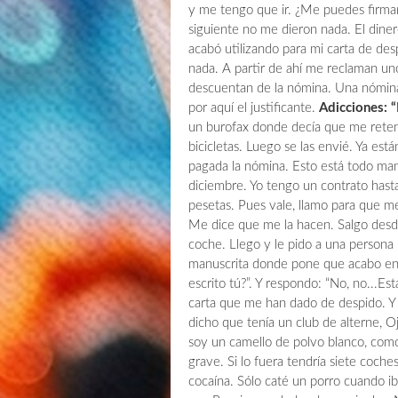
y me tengo que ir. ¿Me puedes firmar 
siguiente no me dieron nada. El dine
acabó utilizando para mi carta de des
nada. A partir de ahí me reclaman uno
descuentan de la nómina. Una nómin
por aquí el justificante.
Adicciones: 
un burofax donde decía que me reten
bicicletas. Luego se las envié. Ya est
pagada la nómina. Esto está todo m
diciembre. Yo tengo un contrato hast
pesetas. Pues vale, llamo para que me
Me dice que me la hacen. Salgo desde
coche. Llego y le pido a una persona 
manuscrita donde pone que acabo en 2
escrito tú?”. Y respondo: “No, no...Est
carta que me han dado de despido. Y
dicho que tenía un club de alterne, O
soy un camello de polvo blanco, como
grave. Si lo fuera tendría siete coches
cocaína. Sólo caté un porro cuando i