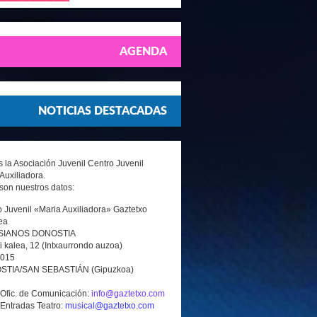
AGENDA
NOTICIAS DESTACADAS
la Asociación Juvenil Centro Juvenil
Auxiliadora.
son nuestros datos:
 Juvenil «Maria Auxiliadora» Gaztetxo
ea
SIANOS DONOSTIA
i kalea, 12 (Intxaurrondo auzoa)
0015
TIA/SAN SEBASTIÁN (Gipuzkoa)
 Ofic. de Comunicación:
info@gaztetxo.com
 Entradas Teatro:
musical@gaztetxo.com