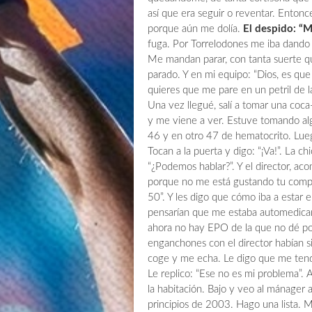
así que era seguir o reventar. Entonc
porque aún me dolía.
El despido: “
fuga. Por Torrelodones me iba dando 
Me mandan parar, con tanta suerte que
parado. Y en mi equipo: “Dios, es que
quieres que me pare en un petril de la
Una vez llegué, salí a tomar una coc
y me viene a ver. Estuve tomando al
46 y en otro 47 de hematocrito. Lueg
Tocan a la puerta y digo: “¡Va!”. La 
“¿Podemos hablar?”. Y el director, a
porque no me está gustando tu compo
50”. Y les digo que cómo iba a estar
pensarían que me estaba automedican
ahora no hay EPO de la que no dé pos
enganchones con el director habían s
coge y me echa. Le digo que me tend
Le replico: “Ese no es mi problema”. A
la habitación. Bajo y veo al mánager 
principios de 2003. Hago una lista. 