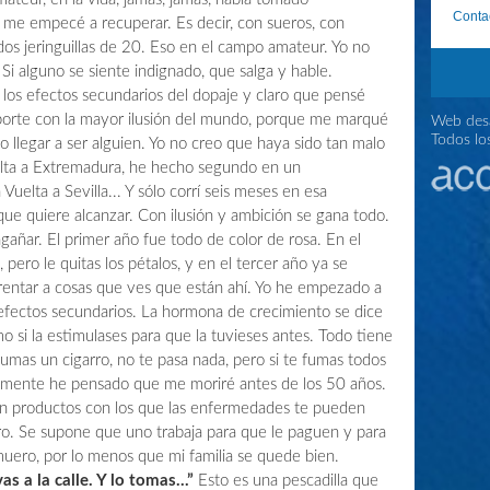
Conta
 me empecé a recuperar. Es decir, con sueros, con
os jeringuillas de 20. Eso en el campo amateur. Yo no
i alguno se siente indignado, que salga y hable.
os efectos secundarios del dopaje y claro que pensé
deporte con la mayor ilusión del mundo, porque me marqué
Web desa
Todos lo
o llegar a ser alguien. Yo no creo que haya sido tan malo
lta a Extremadura, he hecho segundo en un
uelta a Sevilla... Y sólo corrí seis meses en esa
ue quiere alcanzar. Con ilusión y ambición se gana todo.
añar. El primer año fue todo de color de rosa. En el
pero le quitas los pétalos, y en el tercer año ya se
rentar a cosas que ves que están ahí. Yo he empezado a
 efectos secundarios. La hormona de crecimiento se dice
 si la estimulases para que la tuvieses antes. Todo tiene
fumas un cigarro, no te pasa nada, pero si te fumas todos
timamente he pensado que me moriré antes de los 50 años.
n productos con los que las enfermedades te pueden
nero. Se supone que uno trabaja para que le paguen y para
muero, por lo menos que mi familia se quede bien.
s a la calle. Y lo tomas...”
Esto es una pescadilla que