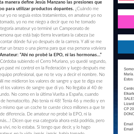
esta manera define Jesús Manzano las presiones que
ipo para utilizar productos dopantes.
¿Cuándo me
ur yo no seguía estos tratamientos, en amateur yo no
 tomado, yo no me niego a decir que no he tomado
 categoría amateur yo terminé un Campeonato de
 persona que está bajo tierra levantara la cabeza (se
contar dónde fui yo después de la carrera. Y allí se me
rtar un brazo o una pierna para que esa persona volviera
Amateur: “Ahí no probé la EPO, ni las hormonas...”
Córdoba subiendo el Cerro Muriano, yo quedé segundo,
 yo pasé mi control en la Federación y luego después me
Somos 
María 
equipo profesional, que no te voy a decir el nombre. No
Estos 
llí me midieron los valores de sangre y que te diga ese
 él los valores de sangre que di yo. No llegaba al 40 de
Centro
Elkart
gundo. No como en la última Vuelta a España, cuando
SALE
 de hematocrito. ¡No tenía ni 48! Tenía 46 y medio y en
Lizard
lo mismo que un coche te cueste cinco millones a que te
CP 2
DONOS
de diferencia. De amateur no probé la EPO, ni la
más...! Dicen que esa categoría ahora está podrida, pero
Email
 viví, no lo estaba. Sí tengo que decir, y lo hago
Email
ateur, en la vida, jamás, jamás, había tomado