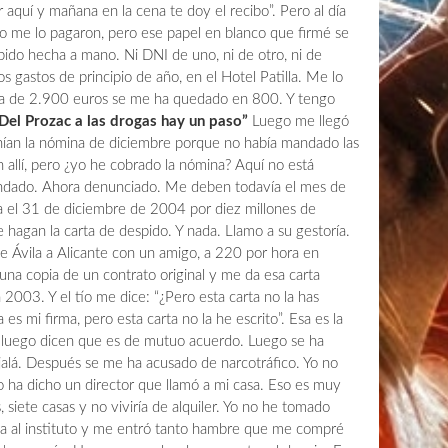
aquí y mañana en la cena te doy el recibo”. Pero al día
ro me lo pagaron, pero ese papel en blanco que firmé se
pido hecha a mano. Ni DNI de uno, ni de otro, ni de
s gastos de principio de año, en el Hotel Patilla. Me lo
a de 2.900 euros se me ha quedado en 800. Y tengo
“Del Prozac a las drogas hay un paso”
Luego me llegó
ían la nómina de diciembre porque no había mandado las
án allí, pero ¿yo he cobrado la nómina? Aquí no está
andado. Ahora denunciado. Me deben todavía el mes de
a el 31 de diciembre de 2004 por diez millones de
 hagan la carta de despido. Y nada. Llamo a su gestoría.
 Ávila a Alicante con un amigo, a 220 por hora en
una copia de un contrato original y me da esa carta
003. Y el tío me dice: “¿Pero esta carta no la has
a es mi firma, pero esta carta no la he escrito”. Esa es la
 luego dicen que es de mutuo acuerdo. Luego se ha
jalá. Después se me ha acusado de narcotráfico. Yo no
 ha dicho un director que llamó a mi casa. Eso es muy
, siete casas y no viviría de alquiler. Yo no he tomado
ba al instituto y me entró tanto hambre que me compré