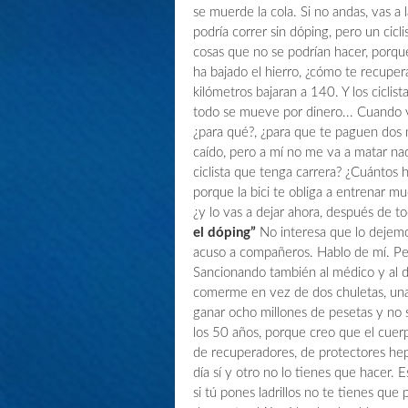
se muerde la cola. Si no andas, vas a 
podría correr sin dóping, pero un cicl
cosas que no se podrían hacer, porque 
ha bajado el hierro, ¿cómo te recupera
kilómetros bajaran a 140. Y los cicli
todo se mueve por dinero... Cuando v
¿para qué?, ¿para que te paguen dos 
caído, pero a mí no me va a matar na
ciclista que tenga carrera? ¿Cuántos 
porque la bici te obliga a entrenar mu
¿y lo vas a dejar ahora, después de t
el dóping”
No interesa que lo dejemo
acuso a compañeros. Hablo de mí. Per
Sancionando también al médico y al di
comerme en vez de dos chuletas, una,
ganar ocho millones de pesetas y no sé
los 50 años, porque creo que el cuer
de recuperadores, de protectores hepá
día sí y otro no lo tienes que hacer. 
si tú pones ladrillos no te tienes que