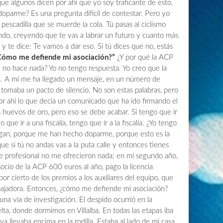
ue algunos dicen por ahí que yo soy traficante de esto.
oparme? Es una pregunta difícil de contestar. Pero yo
pescadilla que se muerde la cola. Tú pasas al ciclismo
undo, creyendo que te vas a labrar un futuro y cuanto más
y te dice: Te vamos a dar eso. Si tú dices que no, estás
Cómo me defiende mi asociación?”
¿Y por qué la ACP
s) no hace nada? Yo no tengo respuesta. Yo creo que la
ta. A mí me ha llegado un mensaje, en un número de
 tomaba un pacto de silencio. No son estas palabras, pero
or ahí lo que decía un comunicado que ha ido firmando el
los huevos de oro, pero eso se debe acabar. Si tengo que ir
 que ir a una fiscalía, tengo que ir a la fiscalía. ¿Yo tengo
gan, porque me han hecho doparme, porque esto es la
ue si tú no andas vas a la puta calle y entonces tienes
e profesional no me ofrecieron nada; en mi segundo año,
ocio de la ACP 600 euros al año, pago la licencia
por cierto de los premios a los auxiliares del equipo, que
bajadora. Entonces, ¿cómo me defiende mi asociación?
na vía de investigación. El despido ocurrió en la
ta, donde dormimos en Villalba. En todas las etapas iba
 llevaba encima en la rodilla. Estaba al lado de mi casa,