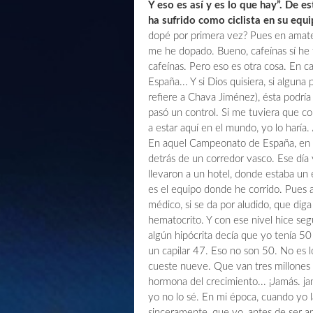
Y eso es así y es lo que hay”. De 
ha sufrido como ciclista en su equ
dopé por primera vez? Pues en amate
me he dopado. Bueno, cafeínas sí he
cafeínas. Pero eso es otra cosa. En
España... Y si Dios quisiera, si alguna
refiere a Chava Jiménez), ésta podría 
pasó un control. Si me tuviera que co
a estar aquí en el mundo, yo lo haría.
En aquel Campeonato de España, en 
detrás de un corredor vasco. Ese día
llevaron a un hotel, donde estaba un 
es el equipo donde he corrido. Pues a
médico, si se da por aludido, que diga
hematocrito. Y con ese nivel hice se
algún hipócrita decía que yo tenía 50
un capilar 47. Eso no son 50. No es 
cueste nueve. Que van tres millones 
hormona del crecimiento... ¡Jamás. ja
yo no lo sé. En mi época, cuando yo la
sinceramente, que yo, antes de ser am