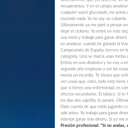
recuperantes. Y en el campo amateur
cualquier suero glucosado, me ponía d
escondo nada. Yo no soy un cobarde. S
Últimamente ya me paré a pensar en l
dejar el ciclismo. Yo entré en este 
una meta y trabajé para ganar dinero 
en amateur, cuando he ganado la Vue
Campeonato de España, tercero en la V
categoría. Uno se marca unas metas q
Entras en una dinámica y no voy a eng
segundo año empiezas a ver las rosas, 
monta un incordio. Te tienes que enf
ver cosas que, claro, todo esto tiene
que si tienes una enfermedad, es como
efectos secundarios. El tabaco. Si te 
los días dos cajetilla, te pasará. Úl
Date cuenta de que estás jugando co
salir antes. Yo trabajo para ganar di
intentar ganar más dinero. Si yo me 
Presión profesional: “Si no andas, va