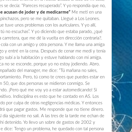
es se decía: “Pareces recuperado”. Y yo respondía que no,
Me acusan de joder y de medicarme”
Me metí en una
pinchazos, pero se me quitaban. Llegué a Los Leones.
 tuve unos problemas con los auriculares. Y yo allí,
 tú no escuchas”. Y yo diciendo que estaba parado, ¿qué
 carretera, que me dé la vuelta en dirección contraria?.
a-cola con un amigo y otra persona. Y me llama una amiga
go y entré en la cena. Después de cenar me medí y tenía
o subí a la habitación y estuve hablando con mi amiga.
chica no se esconde, porque yo no estoy jodiendo. Abro.
compañado del manager, me dice: “Tú mañana no sales,
rtamiento. Pero, tú como te crees que puedes estar en
 en 50, que dos personas se midieron conmigo. Se
do. ¡Pero qué me voy yo a estar automedicando! Si
itivo. Indisciplina es esto que he contado en AS. Los
ido por culpa de otras negligencias médicas. Y entonces
rá que pagar gastos. Me responde que no tiene dinero.
l día siguiente no salí. A las tres de la tarde me echan de
ahí detenido. Yo llevo un sobre de gastos de 2002 y
Me dice: Tengo un problema, he quedado con tal persona