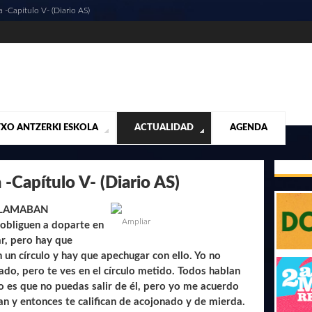
a -Capítulo V- (Diario AS)
XO ANTZERKI ESKOLA
ACTUALIDAD
AGENDA
NTACIÓN
ALIDAD
CONTACTO
MUSICALES
DESTACADOS
¡VUELA ALTO RUBÉN!
MATERIAL SEGUNDA MANO VENTA
VIDEOS
a -Capítulo V- (Diario AS)
 LLAMABAN
Ampliar
obliguen a doparte en
ar, pero hay que
 un círculo y hay que apechugar con ello. Yo no
do, pero te ves en el círculo metido. Todos hablan
no es que no puedas salir de él, pero yo me acuerdo
n y entonces te califican de acojonado y de mierda.