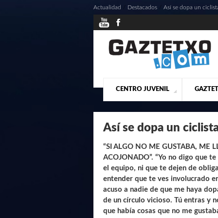
Actualidad
/
Destacados
/
Así se dopa un ciclist
CENTRO JUVENIL
GAZTET
¿QUIENES SOMOS?
PRESE
ACTU
Así se dopa un ciclist
“SI ALGO NO ME GUSTABA, ME
ACOJONADO”. “Yo no digo que te 
el equipo, ni que te dejen de oblig
entender que te ves involucrado en
acuso a nadie de que me haya dopa
de un círculo vicioso. Tú entras y 
que había cosas que no me gustaba