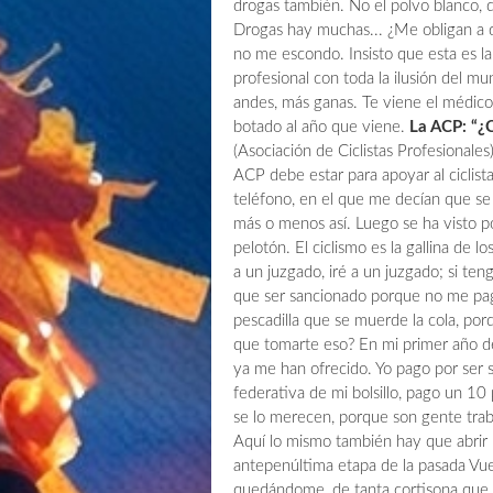
drogas también. No el polvo blanco, q
Drogas hay muchas... ¿Me obligan a d
no me escondo. Insisto que esta es la 
profesional con toda la ilusión del m
andes, más ganas. Te viene el médico 
botado al año que viene.
La ACP: “¿
(Asociación de Ciclistas Profesionale
ACP debe estar para apoyar al ciclis
teléfono, en el que me decían que se
más o menos así. Luego se ha visto p
pelotón. El ciclismo es la gallina de 
a un juzgado, iré a un juzgado; si tengo
que ser sancionado porque no me pa
pescadilla que se muerde la cola, porq
que tomarte eso? En mi primer año d
ya me han ofrecido. Yo pago por ser s
federativa de mi bolsillo, pago un 10 
se lo merecen, porque son gente tra
Aquí lo mismo también hay que abrir u
antepenúltima etapa de la pasada Vuel
quedándome, de tanta cortisona que ya