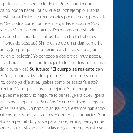
la puta calle, lo coges o lo dejas. Por supuesto que se
ista no podría hacer Tour y Vuelta, por ejemplo. Habría
estarías al límite. Te recuperarías poco a poco, pero si te
s? Se podría correr, por ejemplo, si las etapas de 200
stas te darán más espectáculo. Pero como en esta vida
es que has andado en sitios, has hecho tu trabajo y
millones de pesetas? Si me caigo de un andamio, me he
die. ¿Que por qué no lo decimos? ¿Tú has visto algún
hay en el pelotón? Yo conozco a dos o tres, muy pocos,
chas horas. Tienes que trabajar todos los días cinco horas
oda la puta vida?
Su futuro: “El cuerpo se resiente con
s. Y sigo puntualizando, que quede claro, que yo no
o, como ya dije ayer, ¿sabes cómo se acabaría esto?
rector. Claro que pensé en dejarlo. Si tengo que
 pues me jodo y lo hago. Ya lo pensé. ¿Para qué?, ¿para
 si voy a llegar a los 50 años? Yo no sé si voy a llegar a
po se resiente. Un riñón lo acusa. Y ya estamos hablando
ticos, el S’Amet, y esto lo venden en las farmacias. Y un
Esto está permitido y sirve para protegernos, pero ¿a que
 poner esto? Esto se da para las drogas, entonces esto son