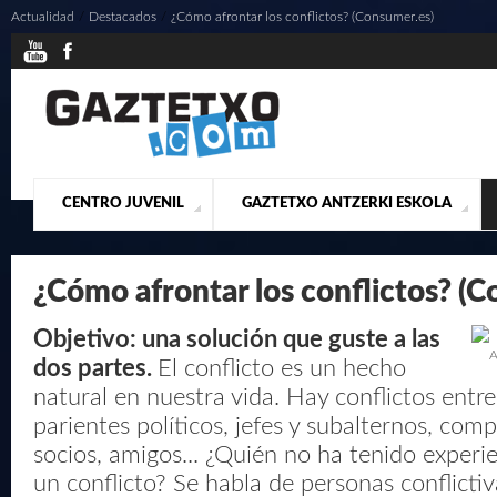
Actualidad
/
Destacados
/
¿Cómo afrontar los conflictos? (Consumer.es)
CENTRO JUVENIL
GAZTETXO ANTZERKI ESKOLA
¿QUIENES SOMOS?
PRESENTACIÓN
ACTUALIDAD
CONTACTO
MUSICALES
¿Cómo afrontar los conflictos? (
Objetivo: una solución que guste a las
A
dos partes.
El conflicto es un hecho
natural en nuestra vida. Hay conflictos entre
parientes políticos, jefes y subalternos, com
socios, amigos... ¿Quién no ha tenido experi
un conflicto? Se habla de personas conflictiv