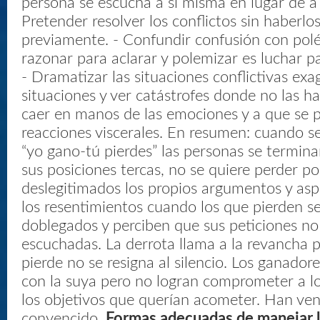
persona se escucha a sí misma en lugar de a l
Pretender resolver los conflictos sin haberlos
previamente. - Confundir confusión con polé
razonar para aclarar y polemizar es luchar p
- Dramatizar las situaciones conflictivas ex
situaciones y ver catástrofes donde no las ha
caer en manos de las emociones y a que se 
reacciones viscerales. En resumen: cuando se
“yo gano-tú pierdes” las personas se termin
sus posiciones tercas, no se quiere perder p
deslegitimados los propios argumentos y asp
los resentimientos cuando los que pierden se
doblegados y perciben que sus peticiones no
escuchadas. La derrota llama a la revancha 
pierde no se resigna al silencio. Los ganadore
con la suya pero no logran comprometer a l
los objetivos que querían acometer. Han ve
convencido.
Formas adecuadas de manejar lo