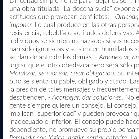
Dificultad simplemente para “dejarlos ser”.
una obra titulada “La docena sucia” expone 
actitudes que provocan conflictos:
- Ordenar,
imponer.
Lo cual produce en las otras person
resistencia, rebeldía o actitudes defensivas.
individuos se sienten rechazados si sus nece
han sido ignoradas y se sienten humillados s
se dan delante de los demás.
- Amonestar, a
lograr que el otro obedezca pero será sólo 
Moralizar, sermonear, crear obligación.
Su inte
otro se sienta culpable, obligado y atado. La
la presión de tales mensajes y frecuentement
desatienden.
- Aconsejar, dar soluciones.
No es
gente siempre quiere un consejo. El consejo, 
implican “superioridad” y pueden provocar qu
inadecuado o inferior. El consejo puede hace
dependiente, no promueve su propio pensam
Persuadir con lógica, argüir, sentar cátedra.
La 