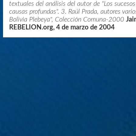
textuales del análisis del autor de "Los suceso
causas profundas". 3. Raúl Prada, autores varios
Bolivia Plebeya", Colección Comuna-2000
Jai
REBELION.org, 4 de marzo de 2004