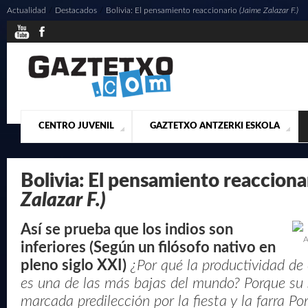
Actualidad
/
Destacados
/
Bolivia: El pensamiento reaccionario
(Jaime Zalazar F.)
CENTRO JUVENIL
GAZTETXO ANTZERKI ESKOLA
¿QUIENES SOMOS?
PRESENTACIÓN
ACTUALIDAD
CONTACTO
MUSICALES
Bolivia: El pensamiento reacciona
Zalazar F.)
Así se prueba que los indios son
A
inferiores (Según un filósofo nativo en
pleno siglo XXI)
¿Por qué la productividad de 
es una de las más bajas del mundo? Porque su 
marcada predilección por la fiesta y la farra Po