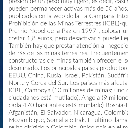
presión de un peso muy ligero, es decir, casi 
pueden permanecer activas más de 50 años.
publicados en la web de la La Campaña Inter
Prohibición de las Minas Terrestres (ICBL)-q
Premio Nobel de la Paz en 1997-, colocar 
costar 1,8 euros, pero desactivarla puede ll
También hay que prestar atención al negoci
detrás de las minas terrestres. Frecuentemen
constructoras de minas también ofrecen el s
desminado. Los principales países productor
EEUU, China, Rusia, Israel, Pakistán, Sudáfri
Norte y Corea del Sur. Los países más afecta
ICBL, Camboya (10 millones de minas; uno 
ciudadanos está mutilado), Angola (9 millon
cada 470 habitantes está mutilado) Bosnia-
Afganistán, El Salvador, Nicaragua, Colombi
Mozambique, Somalia e Irak. El último llam
se ha dirigido a Colombia, único país en el