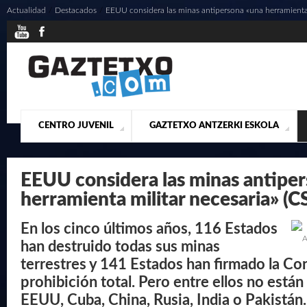
Actualidad
/
Destacados
/
EEUU considera las minas antipersona «una herramienta m
CENTRO JUVENIL
GAZTETXO ANTZERKI ESKOLA
¿QUIENES SOMOS?
PRESENTACIÓN
ACTUALIDAD
CONTACTO
MUSICALES
EEUU considera las minas antipe
herramienta militar necesaria» (C
En los cinco últimos años, 116 Estados
A
han destruido todas sus minas
terrestres y 141 Estados han firmado la Co
prohibición total. Pero entre ellos no está
EEUU, Cuba, China, Rusia, India o Pakistán.