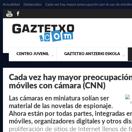
Actualidad
/
Destacados
/
Cada vez hay mayor preocupación por el uso de móvile
CENTRO JUVENIL
GAZTETXO ANTZERKI ESKOLA
¿QUIENES SOMOS?
PRESENTACIÓN
ACTUALIDAD
CONTACTO
MUSICALES
Cada vez hay mayor preocupación 
móviles con cámara (CNN)
Las cámaras en miniatura solían ser
A
material de las novelas de espionaje.
Ahora están por todas partes, integradas e
móviles, organizadores digitales y otros dis
proliferación de sitios de Internet llenos de