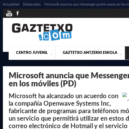
Actualidad
/
Destacados
/
Microsoft anuncia que Messenger podrá usarse en los m
CENTRO JUVENIL
GAZTETXO ANTZERKI ESKOLA
¿QUIENES SOMOS?
PRESENTACIÓN
ACTUALIDAD
CONTACTO
MUSICALES
Microsoft anuncia que Messenger
en los móviles (PD)
Microsoft ha alcanzado un acuerdo con
A
la compañía Openwave Systems Inc,
fabricante de programas para teléfonos móv
un servicio que permitirá utilizar en estos d
correo electrónico de Hotmail y el servicio