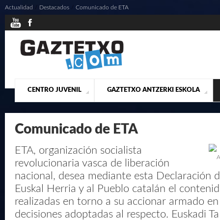
Actualidad
/
Destacados
/
Comunicado de ETA
CENTRO JUVENIL
GAZTETXO ANTZERKI ESKOLA
¿QUIENES SOMOS?
PRESENTACIÓN
ACTUALIDAD
CONTACTO
MUSICALES
Comunicado de ETA
ETA, organización socialista
A
revolucionaria vasca de liberación
nacional, desea mediante esta Declaración d
Euskal Herria y al Pueblo catalán el contenid
realizadas en torno a su accionar armado en
decisiones adoptadas al respecto. Euskadi Ta