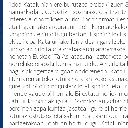
ildoa Katalunian ere burutzea erabaki zuen 
hamarkadan. Geroztik Espainiako eta Frantz
interes ekonomikoen aurka, indar armatu esp
eta Espainiako arduradun politikoen aurkako
kanpainak egin ditugu bertan. Espainiako Es
ekite ildoa Kataluniako lurraldean garatzeko
uneko azterketa eta erabakiaren araberakoa 
honetan Euskadi Ta Askatasunak azterketa be
horrekiko erabaki berria hartu du. Azterketa
nagusiak agertzera goaz ondorenean. Katalu
Herriaren arteko loturak eta antzekotasunak.
guretzat bi dira nagusienak: –Espainia eta F
menpe gaude bi herriak. Bi estatu horiek me
zatituriko herriak gara. –Mendeetan zehar e
berdinen zapalkuntza jasateak gure bi herrie
loturak estutzea eta sakontzea ekarri du. Er
hartzerakoan kontuan hartu dugu Kataluniar