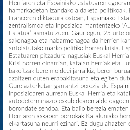
Herriaren eta Espainiako estatuaren egoera
hamarkadetan izandako aldaketa politikoak. B
Francoren diktadura ostean, Espainiako Esta
zentralismoa eta inposizioa mantentzeko “
Estatua” asmatu zuen. Gaur egun, 25 urte o
sakonagoa eta nabarmenagoa da herrien kart
antolatutako marko politiko horren krisia. Es
Estatuaren pitzadura nagusiak Euskal Herria 
Krisi horren oinarrian, katalan herriak eta Eu
bakoitzak bere moldeei jarraikiz, beren burua
azaltzen duten erabakitasuna eta egiten dut
Gure azterketan garrantzi berezia du Espain
inposizioaren aurrean Euskal Herria eta kata
autodeterminazio eskubidearen alde dagoen 
borondate sendoa. Eta balio berezia ematen
Herriaren askapen borrokak Kataluniako herr
elkartasuna neurri ezinari. Ez dugu ahazten 