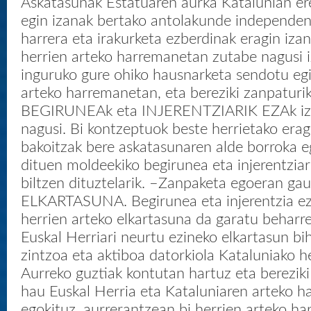
Askatasunak Estatuaren aurka Katalunian er
egin izanak bertako antolakunde independen
harrera eta irakurketa ezberdinak eragin izan
herrien arteko harremanetan zutabe nagusi 
inguruko gure ohiko hausnarketa sendotu eg
arteko harremanetan, eta bereziki zanpaturi
BEGIRUNEAk eta INJERENTZIARIK EZAk iz
nagusi. Bi kontzeptuok beste herrietako eragi
bakoitzak bere askatasunaren alde borroka eg
dituen moldeekiko begirunea eta injerentziar
biltzen dituztelarik. –Zanpaketa egoeran ga
ELKARTASUNA. Begirunea eta injerentzia eza 
herrien arteko elkartasuna da garatu beharr
Euskal Herriari neurtu ezineko elkartasun bi
zintzoa eta aktiboa datorkiola Kataluniako he
Aurreko guztiak kontutan hartuz eta berezik
hau Euskal Herria eta Kataluniaren arteko 
egokituz, aurrerantzean bi herrien arteko ha