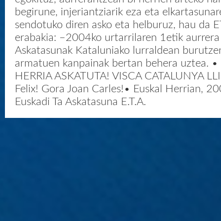
begirune, injeriantziarik eza eta elkartasunar
sendotuko diren asko eta helburuz, hau da 
erabakia: –2004ko urtarrilaren 1etik aurrera
Askatasunak Kataluniako lurraldean burutzen
armatuen kanpainak bertan behera uztea.
HERRIA ASKATUTA! VISCA CATALUNYA LLI
Felix! Gora Joan Carles!• Euskal Herrian, 20
Euskadi Ta Askatasuna E.T.A.