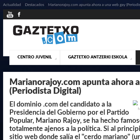
Actualidad
/
Destacados
/
Marianorajoy.com apunta ahora a una web gay (Periodist
CENTRO JUVENIL
GAZTETXO ANTZERKI ESKOLA
¿QUIENES SOMOS?
PRESENTACIÓN
ACTUALIDAD
CONTACTO
MUSICALES
Marianorajoy.com apunta ahora a
(Periodista Digital)
El dominio .com del candidato a la
Presidencia del Gobierno por el Partido
Popular, Mariano Rajoy, se ha hecho famo
totalmente ajenos a la política. Si al princi
sitio web donde salía el "cerdo mariano" (u