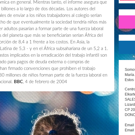
ómica en general. Mientras tanto, el informe asegura que
billones a lo largo de dos décadas. Los autores del
les de enviar a los niños trabajadores al colegio serían
ho de que eventualmente la sociedad tendría niños más
r adultos pasarían a formar parte de una fuerza laboral
 del planeta que más se beneficiarían serían África del
ión de 8,4 a 1 frente a los costos. En Asia, la
Latina de 5,3 - y en el África subsahariana de un 5,2 a 1.
tos implicados en la erradicación del trabajo infantil son
do para pagos de deuda externa o compras de
 han firmado convenciones que prohíben el trabajo
Somos 
María 
180 millones de niños forman parte de la fuerza laboral en
Estos 
acional.
BBC
, 4 de febrero de 2004
Centro
Elkart
SALE
Lizard
CP 2
DONOS
Email
Email