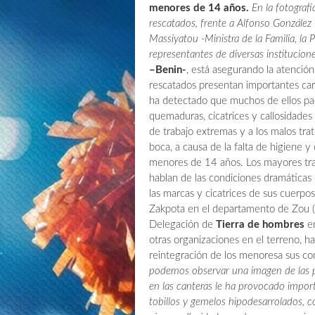
menores de 14 años.
En la fotograf
rescatados, frente a Alfonso Gonzále
Massiyatou -Ministra de la Familia, la P
representantes de diversas institucione
–Benin-
, está asegurando la atención
rescatados presentan importantes ca
ha detectado que muchos de ellos pad
quemaduras, cicatrices y callosidades
de trabajo extremas y a los malos trat
boca, a causa de la falta de higiene 
menores de 14 años. Los mayores tra
hablan de las condiciones dramáticas
las marcas y cicatrices de sus cuerpo
Zakpota en el departamento de Zou (a
Delegación de
Tierra de hombres
en
otras organizaciones en el terreno, ha
reintegración de los menoresa sus c
podemos observar una imagen de las pi
en las canteras le ha provocado import
tobillos y gemelos hipodesarrolados, c