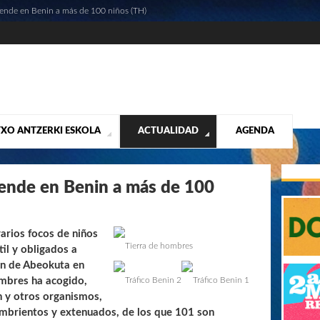
iende en Benin a más de 100 niños (TH)
XO ANTZERKI ESKOLA
ACTUALIDAD
AGENDA
NTACIÓN
ALIDAD
CONTACTO
MUSICALES
DESTACADOS
¡VUELA ALTO RUBÉN!
MATERIAL SEGUNDA MANO VENTA
VIDEOS
iende en Benin a más de 100
varios focos de niños
Tierra de hombres
til y obligados a
ión de Abeokuta en
ombres ha acogido,
Tráfico Benin 2
Tráfico Benin 1
n y otros organismos,
mbrientos y extenuados, de los que 101 son