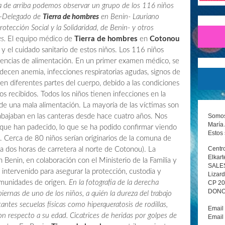
ía de arriba podemos observar un grupo de los 116 niños
z -Delegado de
Tierra de hombres
en Benin- Lauriano
rotección Social y la Solidaridad, de Benin- y otros
s.
El equipo médico de
Tierra de hombres
en
Cotonou
 y el cuidado sanitario de estos niños. Los 116 niños
rencias de alimentación. En un primer examen médico, se
ecen anemia, infecciones respiratorias agudas, signos de
 en diferentes partes del cuerpo, debido a las condiciones
os recibidos. Todos los niños tienen infecciones en la
y de una mala alimentación. La mayoría de las víctimas son
Somos 
bajaban en las canteras desde hace cuatro años. Nos
María 
 que han padecido, lo que se ha podido confirmar viendo
Estos 
s. Cerca de 80 niños serían originarios de la comuna de
Centro
 dos horas de carretera al norte de Cotonou). La
Elkart
 Benin, en colaboración con el Ministerio de la Familia y
SALE
 intervenido para asegurar la protección, custodia y
Lizard
omunidades de origen.
En la fotografía de la derecha
CP 2
DONOS
ernas de uno de los niños, a quién la dureza del trabajo
antes secuelas físicas como hiperqueratosis de rodillas,
Email
on respecto a su edad. Cicatrices de heridas por golpes de
Email