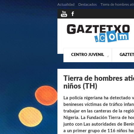
Actualidad
/
Destacados
/
Tierra de hombres at
CENTRO JUVENIL
GAZTET
¿QUIENES SOMOS?
PRESE
ACTU
Tierra de hombres at
niños (TH)
La policía nigeriana ha detectado 
benineses víctimas de tráfico infan
trabajar en las canteras de la reg
Nigeria. La Fundación Tierra de h
junto con Las autoridades de Beni
a un primer grupo de 116 niños ha