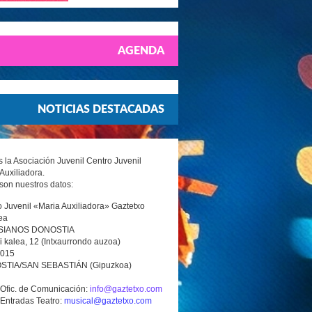
AGENDA
NOTICIAS DESTACADAS
la Asociación Juvenil Centro Juvenil
Auxiliadora.
son nuestros datos:
 Juvenil «Maria Auxiliadora» Gaztetxo
ea
SIANOS DONOSTIA
i kalea, 12 (Intxaurrondo auzoa)
0015
TIA/SAN SEBASTIÁN (Gipuzkoa)
 Ofic. de Comunicación:
info@gaztetxo.com
 Entradas Teatro:
musical@gaztetxo.com