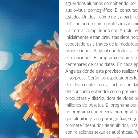
aguerridos alumnos compitiendo por s
audiovisual pornográfico. El concurs
Estados Unidos –cómo no-, a partir d
del cine porno como profesoras y an
California, compitiendo con Arnold S
Inicialmente están previstas siete hor
espectadores a través de la modalida
producciones. Al igual que todas las e
eliminaciones. El programa empieza 
centenares de candidatas. En cada epi
Ángeles dónde está previsto realizar 
– sorpresa. Serán los espectadores lo
decidirán cuáles son las ocho candida
del concurso obtendrá como premio un
productora y distribuidora de video
millones de pesetas. El programa pone
un programa que mezcla pornografía y
que alquilan y ven pornografía», segú
promete “desnudos desinhibidos, una s
con relaciones sexuales auténticas. P