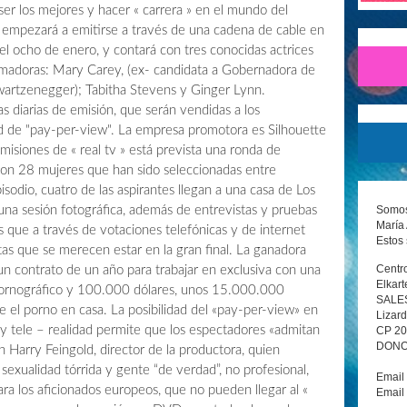
er los mejores y hacer « carrera » en el mundo del
o empezará a emitirse a través de una cadena de cable en
el ocho de enero, y contará con tres conocidas actrices
imadoras: Mary Carey, (ex- candidata a Gobernadora de
wartzenegger); Tabitha Stevens y Ginger Lynn.
as diarias de emisión, que serán vendidas a los
d de "pay-per-view". La empresa promotora es Silhouette
misiones de « real tv » está prevista una ronda de
con 28 mujeres que han sido seleccionadas entre
sodio, cuatro de las aspirantes llegan a una casa de Los
Somos 
una sesión fotográfica, además de entrevistas y pruebas
María 
s que a través de votaciones telefónicas y de internet
Estos 
tas que se merecen estar en la gran final. La ganadora
Centro
 contrato de un año para trabajar en exclusiva con una
Elkart
 pornográfico y 100.000 dólares, unos 15.000.000
SALE
 el porno en casa. La posibilidad del «pay-per-view» en
Lizard
 tele – realidad permite que los espectadores «admitan
CP 2
DONOS
n Harry Feingold, director de la productora, quien
exualidad tórrida y gente “de verdad”, no profesional,
Email
ara los aficionados europeos, que no pueden llegar al «
Email