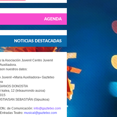
AGENDA
NOTICIAS DESTACADAS
la Asociación Juvenil Centro Juvenil
Auxiliadora.
son nuestros datos:
 Juvenil «Maria Auxiliadora» Gaztetxo
ea
SIANOS DONOSTIA
i kalea, 12 (Intxaurrondo auzoa)
0015
TIA/SAN SEBASTIÁN (Gipuzkoa)
 Ofic. de Comunicación:
info@gaztetxo.com
 Entradas Teatro:
musical@gaztetxo.com