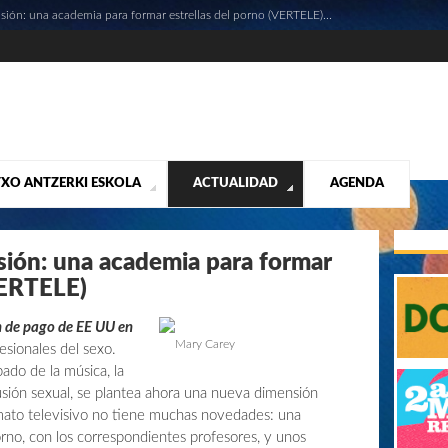
isión: una academia para formar estrellas del porno (VERTELE)...
XO ANTZERKI ESKOLA
ACTUALIDAD
AGENDA
NTACIÓN
ALIDAD
CONTACTO
MUSICALES
DESTACADOS
¡VUELA ALTO RUBÉN!
MATERIAL SEGUNDA MANO VENTA
VIDEOS
isión: una academia para formar
VERTELE)
ón de pago de EE UU en
Mary Carey
fesionales del sexo.
do de la música, la
fusión sexual, se plantea ahora una nueva dimensión
rmato televisivo no tiene muchas novedades: una
rno, con los correspondientes profesores, y unos