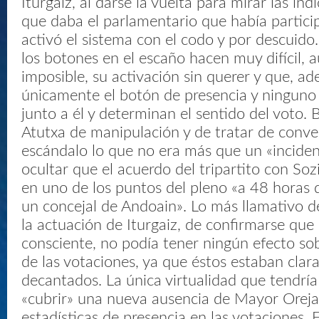
Iturgaiz, al darse la vuelta para mirar las in
que daba el parlamentario que había partici
activó el sistema con el codo y por descuido.
los botones en el escaño hacen muy difícil,
imposible, su activación sin querer y que, ad
únicamente el botón de presencia y ninguno 
junto a él y determinan el sentido del voto.
Atutxa de manipulación y de tratar de conve
escándalo lo que no era más que un «inciden
ocultar que el acuerdo del tripartito con Soz
en uno de los puntos del pleno «a 48 horas 
un concejal de Andoain». Lo más llamativo d
la actuación de Iturgaiz, de confirmarse qu
consciente, no podía tener ningún efecto sob
de las votaciones, ya que éstos estaban cla
decantados. La única virtualidad que tendría 
«cubrir» una nueva ausencia de Mayor Oreja
estadísticas de presencia en las votaciones. 