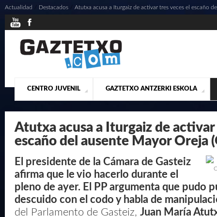
Actualidad
/
Destacados
/
Atutxa acusa a Iturgaiz de activar tres veces el escaño 
CENTRO JUVENIL
GAZTETXO ANTZERKI ESKOLA
¿QUIENES SOMOS?
PRESENTACIÓN
ACTUALIDAD
CONTACTO
MUSICALES
Atutxa acusa a Iturgaiz de activar 
escaño del ausente Mayor Oreja
El presidente de la Cámara de Gasteiz
C
afirma que le vio hacerlo durante el
pleno de ayer. El PP argumenta que pudo pu
descuido con el codo y habla de manipulaci
del Parlamento de Gasteiz,
Juan María Atut