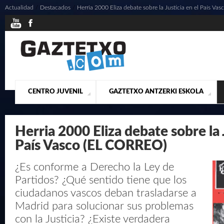
Actualidad
/
Destacados
/
Herria 2000 Eliza debate sobre la Justicia en el País V
CENTRO JUVENIL
GAZTETXO ANTZERKI ESKOLA
¿QUIENES SOMOS?
PRESENTACIÓN
ACTUALIDAD
CONTACTO
MUSICALES
Herria 2000 Eliza debate sobre la J
País Vasco (EL CORREO)
¿Es conforme a Derecho la Ley de
Partidos? ¿Qué sentido tiene que los
ciudadanos vascos deban trasladarse a
Madrid para solucionar sus problemas
con la Justicia? ¿Existe verdadera