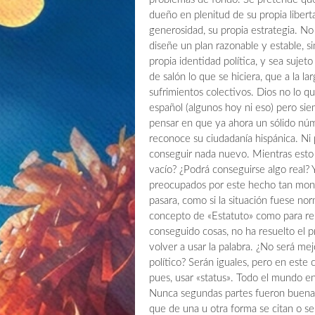
dueño en plenitud de su propia liber
generosidad, su propia estrategia. No 
diseñe un plan razonable y estable, 
propia identidad política, y sea sujeto
de salón lo que se hiciera, que a la la
sufrimientos colectivos. Dios no lo q
español (algunos hoy ni eso) pero si
pensar en que ya ahora un sólido núm
reconoce su ciudadanía hispánica. Ni
conseguir nada nuevo. Mientras esto 
vacío? ¿Podrá conseguirse algo real? Y
preocupados por este hecho tan monst
pasara, como si la situación fuese nor
concepto de «Estatuto» como para re
conseguido cosas, no ha resuelto el 
volver a usar la palabra. ¿No será mej
político? Serán iguales, pero en este c
pues, usar «status». Todo el mundo e
Nunca segundas partes fueron buena
que de una u otra forma se citan o se