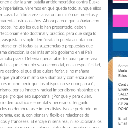
ponen a dar la gran batalla antidemocrática contra Euskal
o imperialista. Veremos en qué queda todo, aunque ellos
r cosa. La última vez causaron un millón de muertos y
 cuarenta lustrosos años. Ahora parece que soñarían con
s todos, incluso los que lo han presentado, deben
feccionamiento doctrinal y práctico, para que salga lo
, vasquista o simple demócrata lo pueda aceptar con
ptarse en él todas las sugerencias o propuestas que
ma dirección, la del más amplio gobierno en el País
 amplio plazo. Debería quedar abierto, para que se vea
al es que el pueblo vasco como tal, en su especificidad,
Somos 
María 
re destino, el que él se quiera forjar, si no mañana
Estos 
za que ya ahora mismo se vislumbra y comienza a ser
 es mucho pedir que los obispos no se opongan a él,
Centro
Elkart
ismo, por su innato y radical imperialismo hispánico en
SALE
co peligro que eso supondría. ¿Por qué y para quién,
Lizard
cicio democrático elemental y necesario. Ténganlo
CP 2
DONOS
los no demócratas e imperialistas. No se pretende un
ranía, eso sí, con plenas y flexibles relaciones de
Email
os y franceses. El encaje ni sería real, ni solucionaría los
Email
el pueblo vasco sea pleno sujeto de su propio destino,