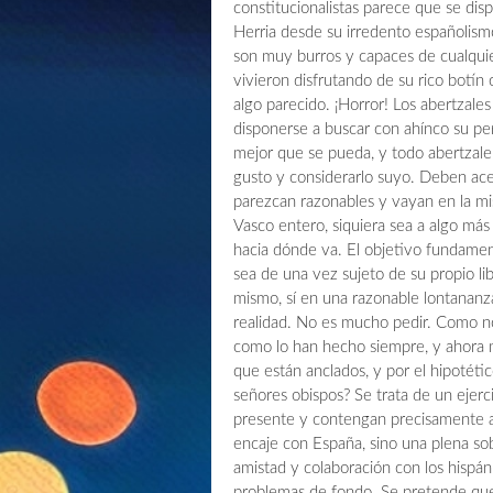
constitucionalistas parece que se dis
Herria desde su irredento españolism
son muy burros y capaces de cualquie
vivieron disfrutando de su rico botín
algo parecido. ¡Horror! Los abertzale
disponerse a buscar con ahínco su per
mejor que se pueda, y todo abertzale
gusto y considerarlo suyo. Deben ace
parezcan razonables y vayan en la mis
Vasco entero, siquiera sea a algo más
hacia dónde va. El objetivo fundament
sea de una vez sujeto de su propio lib
mismo, sí en una razonable lontanan
realidad. No es mucho pedir. Como no
como lo han hecho siempre, y ahora m
que están anclados, y por el hipotéti
señores obispos? Se trata de un ejer
presente y contengan precisamente a 
encaje con España, sino una plena sobe
amistad y colaboración con los hispánic
problemas de fondo. Se pretende que 