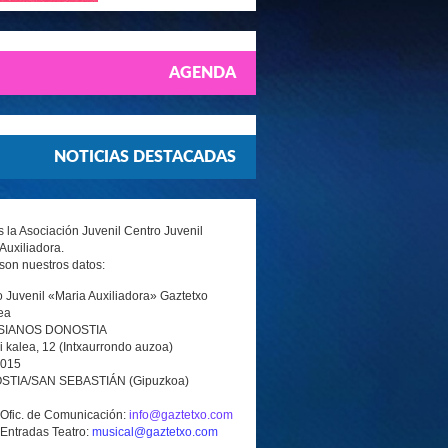
AGENDA
NOTICIAS DESTACADAS
la Asociación Juvenil Centro Juvenil
Auxiliadora.
son nuestros datos:
 Juvenil «Maria Auxiliadora» Gaztetxo
ea
SIANOS DONOSTIA
i kalea, 12 (Intxaurrondo auzoa)
0015
TIA/SAN SEBASTIÁN (Gipuzkoa)
 Ofic. de Comunicación:
info@gaztetxo.com
 Entradas Teatro:
musical@gaztetxo.com