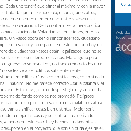
Conta
tad. Cada uno tendrá que afinar al máximo, y con la mayor
se trata de que un partido solo, o con algunos otros,
sino de que un pueblo entero encuentre y alcance su
 de su propia acción. De lo contrario sería mera política
rga nada solucionaría. Volverían las ten- siones, guerras,
Web desa
Todos lo
uiera. Un vasco podrá ser, o ser considerado, ciudadano
empre será vasco, y no español. En este contexto hay que
ero de ciudadanos vascos están ilegalizados, que no se
 puede ejercer sus derechos cívicos. Mal augurio para
tan grueso no se resuelve, ¿no trabajaremos todos en el
 no se les ve a los políticos suficientemente
ruoso en política. Obran como si tal cosa, como si nada
mal. ¡Inaudito! No me parece correcto usar la palabra y el
novarlo. Está muy gastado, desprestigiado, y aunque ha
problema de fondo como se nos prometió. Peligroso
or usar, por ejemplo, como ya se dice, la palabra «status»
aso van a significar cosas bien distintas. Mejor sería,
ntenderá mejor las cosas y se sentirá más motivado.
s, y menos en este caso. Hay hechos fundamentales,
 presuponen en el proyecto, que son sin duda ejes de él,