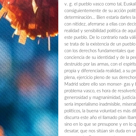
v. g. el pueblo vasco como tal, Euska
consiguientemente de su acción polític
determinación... Bien estaría darles l
con nitidez, aferrarse a ellas con dec
realidad y sensibilidad política de aqu
este pueblo. De lo contrario nada vál
se trata de la existencia de un pueblo
con los derechos fundamentales que le
conciencia de su identidad y de la per
destruido por las armas, con el espír
propia y diferenciada realidad, a su pr
plena, ejercicio pleno de sus derecho
Madrid sobre ello son monser- gas y 
problema vasco, es hora de resolverlo
generosidad y magnanimidad, justicia 
sería imperialismo inadmisible, miserab
políticos, la buena voluntad es más di
discurra este año el llamado plan Ibarr
sino en lo que se presupone y en lo 
desatar, que nos sitúan sin duda en 