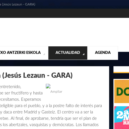
a (Jesús Lezaun - GARA)
XO ANTZERKI ESKOLA
ACTUALIDAD
AGENDA
NTACIÓN
ALIDAD
CONTACTO
MUSICALES
DESTACADOS
¡VUELA ALTO RUBÉN!
MATERIAL SEGUNDA MANO VENTA
VIDEOS
a (Jesús Lezaun - GARA)
ntretenido,
Ampliar
e ser fructífero y hasta
necesitamos. Esperamos
eligible para el pueblo, y a la postre falto de interés para
y daca entre Madrid y Gasteiz. El centro va a ser la
retxe. Al final, de aprobarse, tendría que ser el plan de
s los abertzales, vasquistas y demócratas. Los llamados