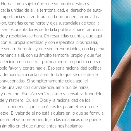
l Herria como sujeto único de su propio destino y
a; la unidad de él, la territorialidad, el derecho de auto-
a importancia y la vertebralidad que tienen, formularlas
isión, tenerlas como norte y ejes sustanciales de toda la
í, ser los orientadores de toda la política a hacer aquí con
ido y resolutivo se hará. En resumidas cuentas, que aquí
 con su propia identidad y con específica idiosincrasia,
 son in- herentes y que son irrenunciables, con la plena
tenencia a él, con su ámbito territorial propio y que fue
itu decidido de construir políticamente un pueblo con su
opio favor y contra nadie. Eso sería racionalidad política
s, democracia a carta cabal. Todo lo que se dice desde
bravuconadas. Si sempiternamente colea aquí el
 de una vez con clarividencia, amplitud de miras,
y derecho. Eso sólo será realismo y sensatez. Impedirlo
le y rastrero. Quiera Dios y la racionalidad de los
fícil suponerles, que sean éstos los parámetros en que
etxe. El valor de él no está siquiera en lo que se formula,
que en él se sobreentiende, en las dinámicas que puede
un ámbito en el que nunca antes nos habíamos