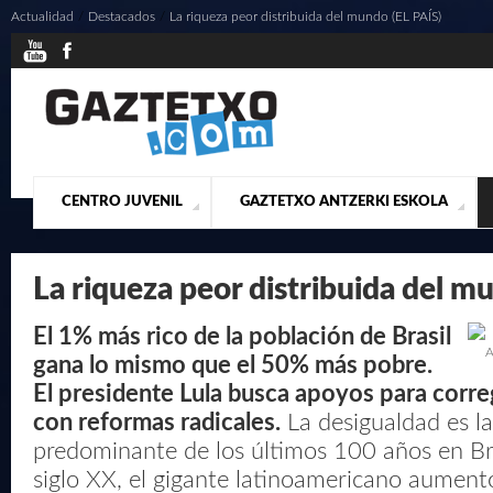
Actualidad
/
Destacados
/
La riqueza peor distribuida del mundo (EL PAÍS)
CENTRO JUVENIL
GAZTETXO ANTZERKI ESKOLA
¿QUIENES SOMOS?
PRESENTACIÓN
ACTUALIDAD
CONTACTO
MUSICALES
La riqueza peor distribuida del m
El 1% más rico de la población de Brasil
A
gana lo mismo que el 50% más pobre.
El presidente Lula busca apoyos para correg
con reformas radicales.
La desigualdad es l
predominante de los últimos 100 años en Bras
siglo XX, el gigante latinoamericano aument