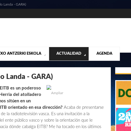
elo Landa - GARA)
XO ANTZERKI ESKOLA
ACTUALIDAD
AGENDA
NTACIÓN
ALIDAD
CONTACTO
MUSICALES
DESTACADOS
¡VUELA ALTO RUBÉN!
MATERIAL SEGUNDA MANO VENTA
VIDEOS
elo Landa - GARA)
EITB es un poderoso
Ampliar
Herria del atolladero
os sitúen en un
ITB orientado en esa dirección?
Acaba de presentarse
 la radiotelevisión vasca. Es una invitación a la
del ente público vasco y sobre la orientación que le
¿hacia dónde cabalga EITB? Me ha tocado en los últimos