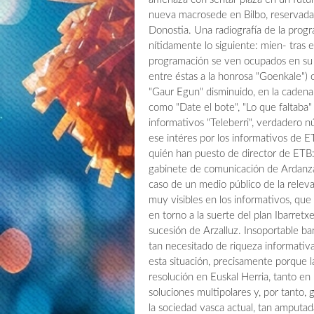
nueva macrosede en Bilbo, reservada a
Donostia. Una radiografía de la prog
nítidamente lo siguiente: mien- tras e
programación se ven ocupados en su 
entre éstas a la honrosa "Goenkale")
"Gaur Egun" disminuido, en la cade
como "Date el bote", "Lo que faltaba"
informativos "Teleberri", verdadero n
ese intéres por los informativos de 
quién han puesto de director de ETB:
gabinete de comunicación de Ardanza. 
caso de un medio público de la releva
muy visibles en los informativos, qu
en torno a la suerte del plan Ibarret
sucesión de Arzalluz. Insoportable ba
tan necesitado de riqueza informativ
esta situación, precisamente porque l
resolución en Euskal Herria, tanto e
soluciones multipolares y, por tanto, 
la sociedad vasca actual, tan amputa