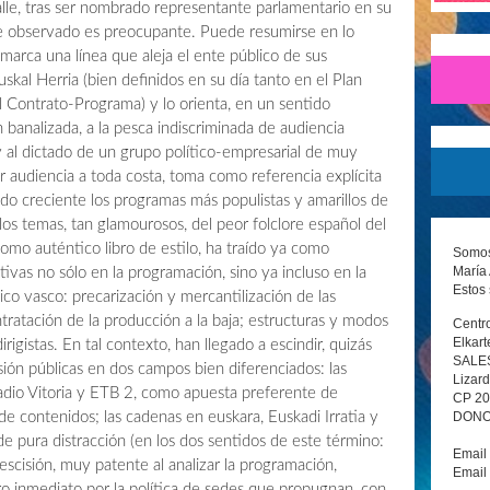
alle, tras ser nombrado representante parlamentario en su
e observado es preocupante. Puede resumirse en lo
 marca una línea que aleja el ente público de sus
uskal Herria (bien definidos en su día tanto en el Plan
l Contrato-Programa) y lo orienta, en un sentido
n banalizada, a la pesca indiscriminada de audiencia
y al dictado de un grupo político-empresarial de muy
ar audiencia a toda costa, toma como referencia explícita
do creciente los programas más populistas y amarillos de
los temas, tan glamourosos, del peor folclore español del
omo auténtico libro de estilo, ha traído ya como
Somos 
María 
ivas no sólo en la programación, sino ya incluso en la
Estos 
ico vasco: precarización y mercantilización de las
ontratación de la producción a la baja; estructuras y modos
Centro
Elkart
rigistas. En tal contexto, han llegado a escindir, quizás
SALE
isión públicas en dos campos bien diferenciados: las
Lizard
adio Vitoria y ETB 2, como apuesta preferente de
CP 2
DONOS
de contenidos; las cadenas en euskara, Euskadi Irratia y
 pura distracción (en los dos sentidos de este término:
Email
escisión, muy patente al analizar la programación,
Email
o inmediato por la política de sedes que propugnan, con