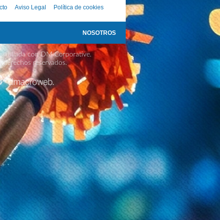
cto
Aviso Legal
Política de cookies
NOSOTROS
rrollada con DM Corporative.
s derechos reservados.