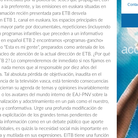
Conta
 la preferente, y las emisiones en euskara situadas en
ramación recién presentada para ETB desvela
n ETB 1, canal en euskara, los espacios principales de
mayor parte por documentales, repeticiones (incluyendo
 o programas infantiles que preceden a un informativo
Web desa
Todos lo
na en español ETB 2 encontramos «programas-gancho»
 o "Esta es mi gente", preparados como antesala de los
úcleo de atención de la actual dirección de ETB. ¿Por qué
ETB 2? Lo comprenderemos de inmediato si nos fijamos en
 nada menos que al responsable por diez años del
Tal absoluta pérdida de objetivación, inaudita en el
ncia de la televisión vasca, está teniendo consecuencias
e cierran su agenda de temas y opiniones invariablemente
xe o los avatares del mundo interno de EAJ-PNV sobre la
nalización y adoctrinamiento en un país como el nuestro,
a y conformativa. Urge una profunda modificación de
a explicitación de los grandes temas pendientes de
n la información como en un debate público que aporte
globales, es quizás la necesidad social más importante en
da y mutilada en sus expresiones. EITB tiene una función