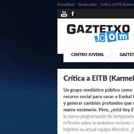
Actualidad
/
Destacados
/
Crítica a EITB (Karm
CENTRO JUVENIL
GAZTET
¿QUIENES SOMOS?
PRESE
ACTU
Crítica a EITB (Karm
Un grupo mediático público como 
recurso social para sacar a Euskal 
y generar cambios profundos que n
nuevo escenario. Pero, ¿está hoy E
la nueva programación de temporada de
reflexión sobre la andadura reciente 
imprime su actual equipo directivo: 