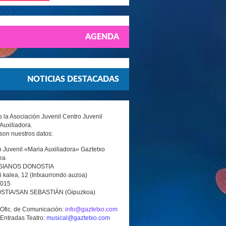
AGENDA
NOTICIAS DESTACADAS
la Asociación Juvenil Centro Juvenil
Auxiliadora.
son nuestros datos:
 Juvenil «Maria Auxiliadora» Gaztetxo
ea
SIANOS DONOSTIA
i kalea, 12 (Intxaurrondo auzoa)
0015
TIA/SAN SEBASTIÁN (Gipuzkoa)
 Ofic. de Comunicación:
info@gaztetxo.com
 Entradas Teatro:
musical@gaztetxo.com