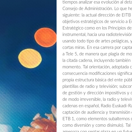
tiempos analizar esa evolución al det
Consejo de Administración. Lo que h
siguiente: la actual dirección de EITB
objetivos estratégicos de servicio a E
Estratégico como en los Principios de
instrumental, hacia una radiotelevisió
usando todo tipo de artes pelágicas, 
cortas miras. En esa carrera por capt
a Tele 5, de manera que plagia de mo
la citada cadena, incluyendo también 
momento. Tal orientación, adoptada c
consecuencia modificaciones significat
propia estructura básica del ente públ
plantillas de radio y televisión; subc
de gestión y dirección impositivos y di
de modo irreversible, la radio y telev
cadenas en español, Radio Euskadi-R
captación de audiencia y transmisión 
ETB 1, como elementos subalternos de
como diversión y como disimulo). Tal 
amenaza con sentar plaza en un futur