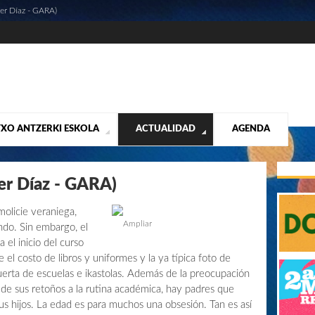
ier Díaz - GARA)
XO ANTZERKI ESKOLA
ACTUALIDAD
AGENDA
NTACIÓN
ALIDAD
CONTACTO
MUSICALES
DESTACADOS
¡VUELA ALTO RUBÉN!
MATERIAL SEGUNDA MANO VENTA
VIDEOS
er Díaz - GARA)
molicie veraniega,
Ampliar
ndo. Sin embargo, el
el inicio del curso
 el costo de libros y uniformes y la ya típica foto de
 puerta de escuelas e ikastolas. Además de la preocupación
n de sus retoños a la rutina académica, hay padres que
us hijos. La edad es para muchos una obsesión. Tan es así