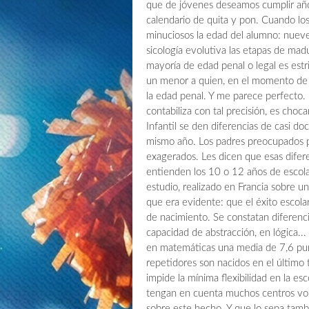
que de jóvenes deseamos cumplir añ
calendario de quita y pon. Cuando lo
minuciosos la edad del alumno: nueve 
sicología evolutiva las etapas de ma
mayoría de edad penal o legal es estr
un menor a quien, en el momento de c
la edad penal. Y me parece perfecto. 
contabiliza con tal precisión, es ch
Infantil se den diferencias de casi d
mismo año. Los padres preocupados p
exagerados. Les dicen que esas difere
entienden los 10 o 12 años de escolar
estudio, realizado en Francia sobre 
que era evidente: que el éxito escola
de nacimiento. Se constatan diferenc
capacidad de abstracción, en lógica...
en matemáticas una media de 7,6 pun
repetidores son nacidos en el último 
impide la mínima flexibilidad en la es
tengan en cuenta muchos centros vol
sobre este hecho. Y que lo sepa tambié