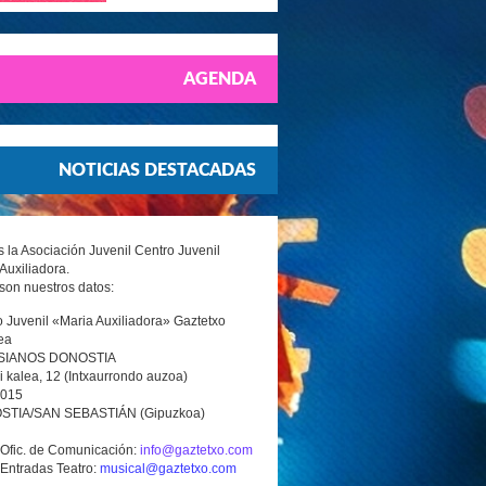
AGENDA
NOTICIAS DESTACADAS
la Asociación Juvenil Centro Juvenil
Auxiliadora.
son nuestros datos:
 Juvenil «Maria Auxiliadora» Gaztetxo
ea
SIANOS DONOSTIA
i kalea, 12 (Intxaurrondo auzoa)
0015
TIA/SAN SEBASTIÁN (Gipuzkoa)
 Ofic. de Comunicación:
info@gaztetxo.com
 Entradas Teatro:
musical@gaztetxo.com