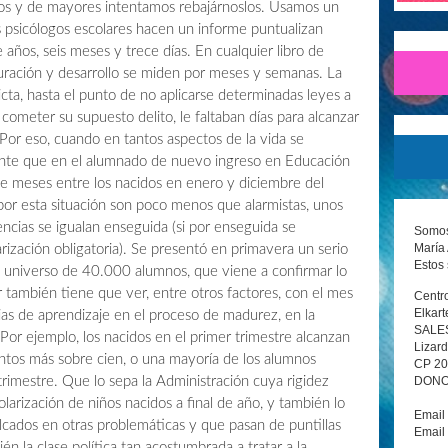
os y de mayores intentamos rebajárnoslos. Usamos un
s psicólogos escolares hacen un informe puntualizan
años, seis meses y trece días. En cualquier libro de
duración y desarrollo se miden por meses y semanas. La
icta, hasta el punto de no aplicarse determinadas leyes a
ometer su supuesto delito, le faltaban días para alcanzar
Por eso, cuando en tantos aspectos de la vida se
ocante que en el alumnado de nuevo ingreso en Educación
oce meses entre los nacidos en enero y diciembre del
or esta situación son poco menos que alarmistas, unos
ncias se igualan enseguida (si por enseguida se
Somos 
María 
ización obligatoria). Se presentó en primavera un serio
Estos 
un universo de 40.000 alumnos, que viene a confirmar lo
r también tiene que ver, entre otros factores, con el mes
Centro
Elkart
ias de aprendizaje en el proceso de madurez, en la
SALE
 Por ejemplo, los nacidos en el primer trimestre alcanzan
Lizard
tos más sobre cien, o una mayoría de los alumnos
CP 2
DONOS
trimestre. Que lo sepa la Administración cuya rigidez
colarización de niños nacidos a final de año, y también lo
Email
cados en otras problemáticas y que pasan de puntillas
Email
n la clase política tan acostumbrada a tratar a la