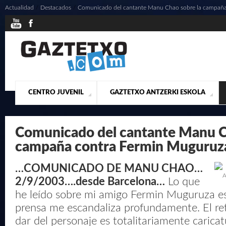
Actualidad
/
Destacados
/
Comunicado del cantante Manu Chao sobre la campaña 
CENTRO JUVENIL
GAZTETXO ANTZERKI ESKOLA
¿QUIENES SOMOS?
PRESENTACIÓN
ACTUALIDAD
CONTACTO
MUSICALES
Comunicado del cantante Manu C
campaña contra Fermin Muguruz
…COMUNICADO DE MANU CHAO…
A
2/9/2003….desde Barcelona…
Lo que
he leído sobre mi amigo Fermin Muguruza est
prensa me escandaliza profundamente. El ret
dar del personaje es totalitariamente caricat