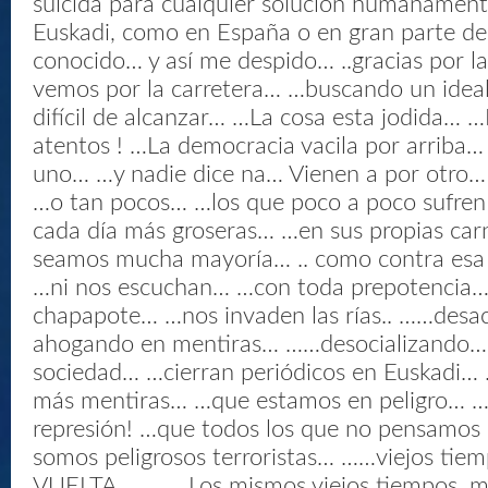
suicida para cualquier solución humanament
Euskadi, como en España o en gran parte de
conocido… y así me despido… ..gracias por 
vemos por la carretera… …buscando un idea
difícil de alcanzar… …La cosa esta jodida… 
atentos ! …La democracia vacila por arriba
uno… …y nadie dice na… Vienen a por otro…
…o tan pocos… …los que poco a poco sufren
cada día más groseras… …en sus propias ca
seamos mucha mayoría… .. como contra esa
…ni nos escuchan… …con toda prepotencia
chapapote… …nos invaden las rías.. ……desa
ahogando en mentiras… ……desocializando… 
sociedad… …cierran periódicos en Euskadi…
más mentiras… …que estamos en peligro… …
represión! …que todos los que no pensamos
somos peligrosos terroristas… ……viejos tie
VUELTA… … … Los mismos viejos tiempos, m