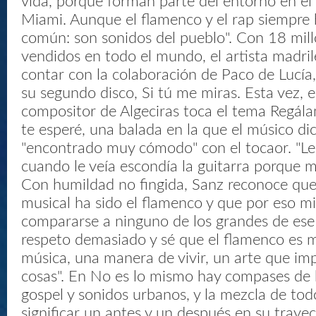
vida, porque forman parte del entorno en el
Miami. Aunque el flamenco y el rap siempre 
común: son sonidos del pueblo". Con 18 mil
vendidos en todo el mundo, el artista madril
contar con la colaboración de Paco de Lucía
su segundo disco, Si tú me miras. Esta vez, el
compositor de Algeciras toca el tema Regála
te esperé, una balada en la que el músico di
"encontrado muy cómodo" con el tocaor. "Le
cuando le veía escondía la guitarra porque 
Con humildad no fingida, Sanz reconoce que
musical ha sido el flamenco y que por eso 
compararse a ninguno de los grandes de ese
respeto demasiado y sé que el flamenco es 
música, una manera de vivir, un arte que im
cosas". En No es lo mismo hay compases de h
gospel y sonidos urbanos, y la mezcla de todo
significar un antes y un después en su trayec