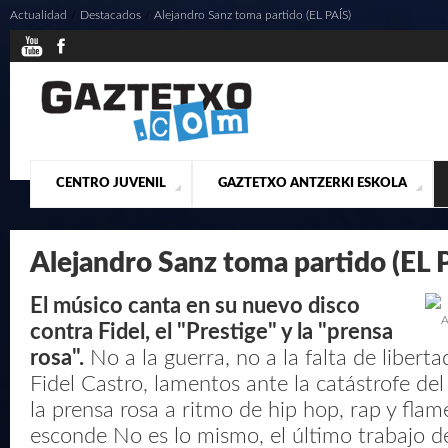
Actualidad
/
Destacados
/
Alejandro Sanz toma partido (EL PAÍS)
CENTRO JUVENIL
GAZTETXO ANTZERKI ESKOLA
¿QUIENES SOMOS?
PRESENTACIÓN
ACTUALIDAD
CONTACTO
MUSICALES
Alejandro Sanz toma partido (EL 
El músico canta en su nuevo disco
A
contra Fidel, el "Prestige" y la "prensa
rosa".
No a la guerra, no a la falta de libert
Fidel Castro, lamentos ante la catástrofe del 
la prensa rosa a ritmo de hip hop, rap y flam
esconde No es lo mismo, el último trabajo d