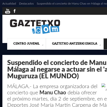
Actualidad
/
Destacados
/
Suspendido el concierto de Manu Chao en Málaga al negar
CENTRO JUVENIL
GAZTETXO ANTZERKI ESKOLA
¿QUIENES SOMOS?
PRESENTACIÓN
ACTUALIDAD
CONTACTO
MUSICALES
Suspendido el concierto de Manu
Málaga al negarse a actuar sin el '
Muguruza (EL MUNDO)
MÁLAGA.- La empresa organizadora del
A
concierto que
Manu Chao
debía ofrecer
el próximo martes, día 2 de septiembre, en el
Deportes José María Martín Carpena de Mál