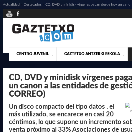
Actualidad
/
Destacados
/
CD, DVD y minidisk vírgenes pagan desde hoy un canon 
CENTRO JUVENIL
GAZTETXO ANTZERKI ESKOLA
¿QUIENES SOMOS?
PRESENTACIÓN
ACTUALIDAD
CONTACTO
MUSICALES
CD, DVD y minidisk vírgenes pag
un canon a las entidades de gesti
CORREO)
Un disco compacto del tipo datos , el
A
más utilizado, se encarece en casi 20
céntimos, lo que supone un incremento sob
venta próximo al 33% Asociaciones de usu