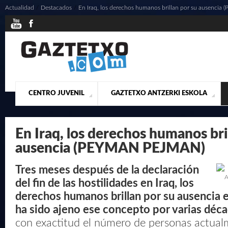
Actualidad
/
Destacados
/
En Iraq, los derechos humanos brillan por su ausenci
CENTRO JUVENIL
GAZTETXO ANTZERKI ESKOLA
¿QUIENES SOMOS?
PRESENTACIÓN
ACTUALIDAD
CONTACTO
MUSICALES
En Iraq, los derechos humanos bri
ausencia (PEYMAN PEJMAN)
Tres meses después de la declaración
A
del fin de las hostilidades en Iraq, los
derechos humanos brillan por su ausencia e
ha sido ajeno ese concepto por varias déca
con exactitud el número de personas actual