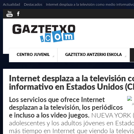
Actualidad
/
Destacados
/
Internet desplaza a la televisión como medio informativ
CENTRO JUVENIL
GAZTETXO ANTZERKI ESKOLA
¿QUIENES SOMOS?
PRESENTACIÓN
ACTUALIDAD
CONTACTO
MUSICALES
Internet desplaza a la televisión
informativo en Estados Unidos (
Los servicios que ofrece Internet
A
desplazan a la televisión, los periódicos
e incluso a los video juegos.
NUEVA YORK (Re
adolescentes y los adultos jóvenes en Estad
más tiempo en Internet que viendo la televis