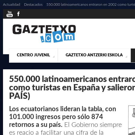
Actualidad
/
Destacados
/
550.000 latinoamericanos entraron en 2002 como turista
CENTRO JUVENIL
GAZTETXO ANTZERKI ESKOLA
¿QUIENES SOMOS?
PRESENTACIÓN
ACTUALIDAD
CONTACTO
MUSICALES
550.000 latinoamericanos entrar
como turistas en España y saliero
PAÍS)
Los ecuatorianos lideran la tabla, con
101.000 ingresos pero sólo 874
retornos a su país.
El Gobierno siempre
es reacio a facilitar una cifra de la