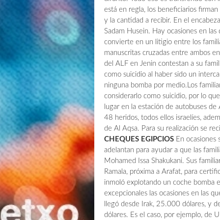
está en regla, los beneficiarios firma
y la cantidad a recibir. En el encabe
Sadam Husein. Hay ocasiones en las 
convierte en un litigio entre los famil
manuscritas cruzadas entre ambos en 
del ALF en Jenin contestan a su fami
como suicidio al haber sido un interca
ninguna bomba por medio.Los familiare
considerarlo como suicidio, por lo qu
lugar en la estación de autobuses d
48 heridos, todos ellos israelíes, ade
de Al Aqsa. Para su realización se r
CHEQUES EGIPCIOS
En ocasiones so
adelantan para ayudar a que las fami
Mohamed Issa Shakukani. Sus familiar
Ramala, próxima a Arafat, para certifi
inmoló explotando un coche bomba e
excepcionales las ocasiones en las qu
llegó desde Irak, 25.000 dólares, y 
dólares. Es el caso, por ejemplo, d