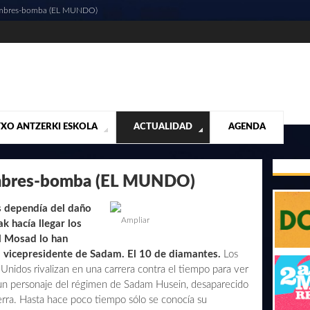
hombres-bomba (EL MUNDO)
XO ANTZERKI ESKOLA
ACTUALIDAD
AGENDA
NTACIÓN
ALIDAD
CONTACTO
MUSICALES
DESTACADOS
¡VUELA ALTO RUBÉN!
MATERIAL SEGUNDA MANO VENTA
VIDEOS
ombres-bomba (EL MUNDO)
as dependía del daño
Ampliar
k hacía llegar los
el Mosad lo han
, vicepresidente de Sadam. El 10 de diamantes.
Los
 Unidos rivalizan en una carrera contra el tiempo para ver
 un personaje del régimen de Sadam Husein, desaparecido
guerra. Hasta hace poco tiempo sólo se conocía su