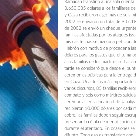
Ramadán transfirió a una sola cuent
8.650.085 dólares a los familiares de
y Gaza recibieron algo más de seis mi
2002 se enviaron un total de 937.18
de 2002 se envió un cheque urgente d
familias afectadas por los ataques is
mismas fechas se hizo una petición de
Hebrón con motivo de proceder a las
dólares para los gastos que el tema o
a las familias de los mártires se hací
tarde se consideró que desde el punto
ceremonias públicas para la entrega d
en Gaza. Una de las más importantes
varios discursos, 85 familias recibi
combate y seis como mártires suicidas
ceremonias en la localidad de Jabaliy
recibieron 10.000 dólares por cada mu
cobro, las familias deben seguir esc
presentar la célula de identificación, 
durante el atentado. En ocasiones se 
difunto. Todo eso es transferido con l