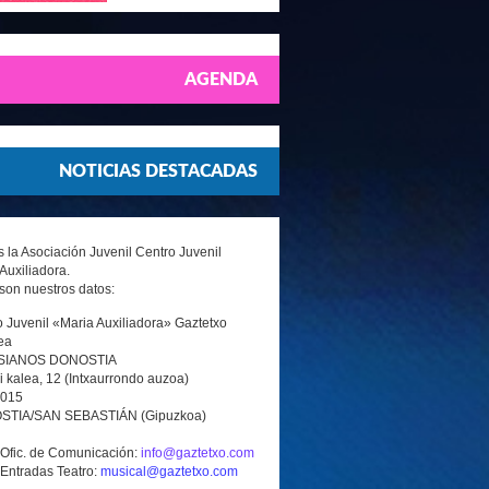
AGENDA
NOTICIAS DESTACADAS
la Asociación Juvenil Centro Juvenil
Auxiliadora.
son nuestros datos:
 Juvenil «Maria Auxiliadora» Gaztetxo
ea
SIANOS DONOSTIA
i kalea, 12 (Intxaurrondo auzoa)
0015
TIA/SAN SEBASTIÁN (Gipuzkoa)
 Ofic. de Comunicación:
info@gaztetxo.com
 Entradas Teatro:
musical@gaztetxo.com