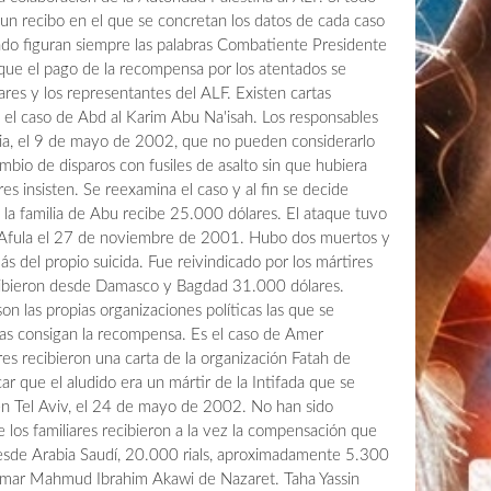
n un recibo en el que se concretan los datos de cada caso
zado figuran siempre las palabras Combatiente Presidente
que el pago de la recompensa por los atentados se
iares y los representantes del ALF. Existen cartas
el caso de Abd al Karim Abu Na'isah. Los responsables
lia, el 9 de mayo de 2002, que no pueden considerarlo
mbio de disparos con fusiles de asalto sin que hubiera
s insisten. Se reexamina el caso y al fin se decide
e la familia de Abu recibe 25.000 dólares. El ataque tuvo
e Afula el 27 de noviembre de 2001. Hubo dos muertos y
más del propio suicida. Fue reivindicado por los mártires
ecibieron desde Damasco y Bagdad 31.000 dólares.
n las propias organizaciones políticas las que se
lias consigan la recompensa. Es el caso de Amer
es recibieron una carta de la organización Fatah de
car que el aludido era un mártir de la Intifada que se
n Tel Aviv, el 24 de mayo de 2002. No han sido
e los familiares recibieron a la vez la compensación que
desde Arabia Saudí, 20.000 rials, aproximadamente 5.300
e Umar Mahmud Ibrahim Akawi de Nazaret. Taha Yassin