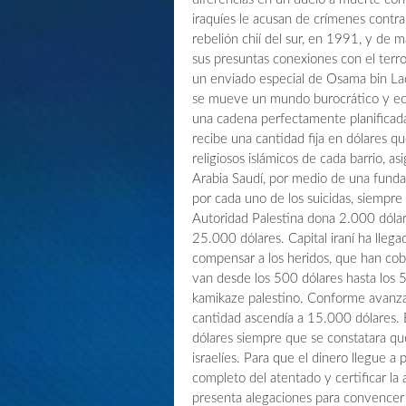
iraquíes le acusan de crímenes contra
rebelión chií del sur, en 1991, y de 
sus presuntas conexiones con el terro
un enviado especial de Osama bin Lad
se mueve un mundo burocrático y ec
una cadena perfectamente planificada.
recibe una cantidad fija en dólares qu
religiosos islámicos de cada barrio, as
Arabia Saudí, por medio de una funda
por cada uno de los suicidas, siempre
Autoridad Palestina dona 2.000 dólare
25.000 dólares. Capital iraní ha llegad
compensar a los heridos, que han cob
van desde los 500 dólares hasta los
kamikaze palestino. Conforme avanzab
cantidad ascendía a 15.000 dólares. 
dólares siempre que se constatara qu
israelíes. Para que el dinero llegue a
completo del atentado y certificar la a
presenta alegaciones para convencer 