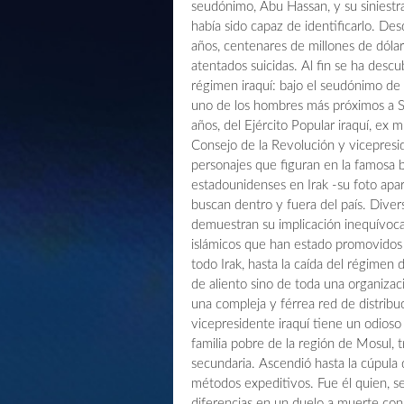
seudónimo, Abu Hassan, y su siniestra l
había sido capaz de identificarlo. De
años, centenares de millones de dólar
atentados suicidas. Al fin se ha desc
régimen iraquí: bajo el seudónimo de
uno de los hombres más próximos a 
años, del Ejército Popular iraquí, ex 
Consejo de la Revolución y vicepresi
personajes que figuran en la famosa b
estadounidenses en Irak -su foto apa
buscan dentro y fuera del país. Div
demuestran su implicación inequívoca
islámicos que han estado promovidos 
todo Irak, hasta la caída del régimen
de aliento sino de toda una organizaci
una compleja y férrea red de distribu
vicepresidente iraquí tiene un odioso 
familia pobre de la región de Mosul,
secundaria. Ascendió hasta la cúpula 
métodos expeditivos. Fue él quien, s
diferencias en un duelo a muerte con 