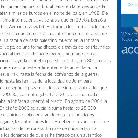
Conta
 la Humanidad por su brutal papel en la represión de la
matar a miles de kurdos en el norte del país, en 1988. De
rismo internacional, ya se sabía que en 1998 albergó a
en, Ayman al-Zawahri. En torno a los suicidas palestinos
onómico que convierte cada atentado en el eslabón de
Web desa
Todos lo
 La familia de cada palestino muerto en la Intifada
e luego, de una forma directa o a través de los tribunales
ignan al familiar adecuado (padres, hermanos, hijos).
ción de ayuda al pueblo palestino, entrega 5.300 dólares
 que su acción esté suficientemente acreditada. La
s, e Irak, hasta la fecha del comienzo de la guerra,
o hasta las familias de la localidad de Jenin para
rado, según la gravedad de las lesiones, cantidades que
 5.000. Bagdad entregaba 10.000 dólares por cada
a la Intifada aumentó el precio. En agosto de 2001 la
En el año 2000 se subía la suma hasta los 25.000
e el suicida había conseguido matar a ciudadanos
 pagarse, las autoridades locales deben realizar un informe
ctuación del terrorista. En caso de duda, la familia
a los donantes de que se ha tratado de un auténtico