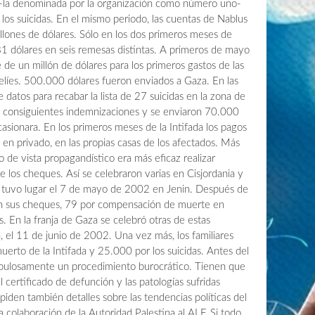
a -la denominada por la organización como número uno-
 los suicidas. En el mismo periodo, las cuentas de Nablus
llones de dólares. Sólo en los dos primeros meses de
1 dólares en seis remesas distintas. A primeros de mayo
e un millón de dólares para los primeros gastos de las
raelíes. 500.000 dólares fueron enviados a Gaza. En las
 datos para recabar la lista de 27 suicidas en la zona de
 consiguientes indemnizaciones y se enviaron 70.000
casionara. En los primeros meses de la Intifada los pagos
an en privado, en las propias casas de los afectados. Más
 de vista propagandístico era más eficaz realizar
e los cheques. Así se celebraron varias en Cisjordania y
 tuvo lugar el 7 de mayo de 2002 en Jenin. Después de
eron sus cheques, 79 por compensación de muerte en
. En la franja de Gaza se celebró otras de estas
a, el 11 de junio de 2002. Una vez más, los familiares
erto de la Intifada y 25.000 por los suicidas. Antes del
rupulosamente un procedimiento burocrático. Tienen que
el certificado de defunción y las patologías sufridas
piden también detalles sobre las tendencias políticas del
a colaboración de la Autoridad Palestina al ALF. Si todo