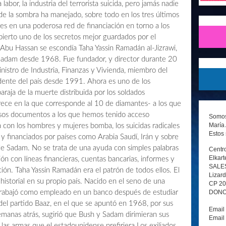
abor, la industria del terrorista suicida, pero jamás nadie
sde la sombra ha manejado, sobre todo en los tres últimos
es en una poderosa red de financiación en torno a los
ubierto uno de los secretos mejor guardados por el
 Abu Hassan se escondía Taha Yassin Ramadán al-Jizrawi,
Sadam desde 1968. Fue fundador, y director durante 20
ministro de Industria, Finanzas y Vivienda, miembro del
dente del país desde 1991. Ahora es uno de los
araja de la muerte distribuida por los soldados
rece en la que corresponde al 10 de diamantes- a los que
ersos documentos a los que hemos tenido acceso
Somos 
María 
 con los hombres y mujeres bomba, los suicidas radicales
Estos 
y financiados por países como Arabia Saudí, Irán y sobre
 de Sadam. No se trata de una ayuda con simples palabras
Centro
Elkart
ón con líneas financieras, cuentas bancarias, informes y
SALE
ción. Taha Yassin Ramadán era el patrón de todos ellos. El
Lizard
historial en su propio país. Nacido en el seno de una
CP 2
DONOS
 trabajó como empleado en un banco después de estudiar
del partido Baaz, en el que se apuntó en 1968, por sus
Email
emanas atrás, sugirió que Bush y Sadam dirimieran sus
Email
las armas que el estadounidense prefiriera.Los exiliados