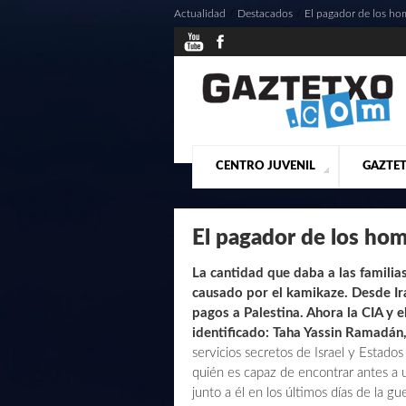
Actualidad
/
Destacados
/
El pagador de los 
CENTRO JUVENIL
GAZTET
¿QUIENES SOMOS?
PRESE
ACTU
El pagador de los h
La cantidad que daba a las famili
causado por el kamikaze. Desde Ira
pagos a Palestina. Ahora la CIA y 
identificado: Taha Yassin Ramadán
servicios secretos de Israel y Estados
quién es capaz de encontrar antes a
junto a él en los últimos días de la 