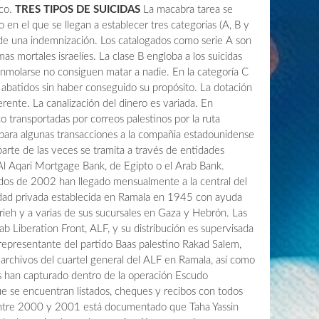
ico.
TRES TIPOS DE SUICIDAS
La macabra tarea se
 en el que se llegan a establecer tres categorías (A, B y
 de una indemnización. Los catalogados como serie A son
as mortales israelíes. La clase B engloba a los suicidas
 inmolarse no consiguen matar a nadie. En la categoría C
 abatidos sin haber conseguido su propósito. La dotación
rente. La canalización del dinero es variada. En
o transportadas por correos palestinos por la ruta
ra algunas transacciones a la compañia estadounidense
rte de las veces se tramita a través de entidades
 Aqari Mortgage Bank, de Egipto o el Arab Bank.
os de 2002 han llegado mensualmente a la central del
dad privada establecida en Ramala en 1945 con ayuda
rieh y a varias de sus sucursales en Gaza y Hebrón. Las
ab Liberation Front, ALF, y su distribución es supervisada
 representante del partido Baas palestino Rakad Salem,
chivos del cuartel general del ALF en Ramala, así como
íes han capturado dentro de la operación Escudo
e se encuentran listados, cheques y recibos con todos
. Entre 2000 y 2001 está documentado que Taha Yassin