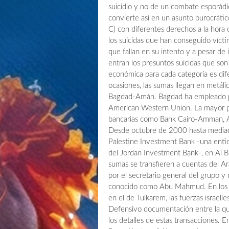
suicidio y no de un combate esporád
convierte así en un asunto burocrático
C) con diferentes derechos a la hora
los suicidas que han conseguido víctim
que fallan en su intento y a pesar de
entran los presuntos suicidas que son
económica para cada categoría es dife
ocasiones, las sumas llegan en metálic
Bagdad-Amán. Bagdad ha empleado pa
American Western Union. La mayor pa
bancarias como Bank Cairo-Amman, Al
Desde octubre de 2000 hasta mediad
Palestine Investment Bank -una enti
del Jordan Investment Bank-, en Al B
sumas se transfieren a cuentas del Ar
por el secretario general del grupo y
conocido como Abu Mahmud. En los ar
en el de Tulkarem, las fuerzas israel
Defensivo documentación entre la qu
los detalles de estas transacciones