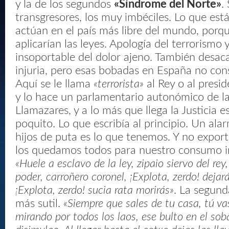
y la de los segundos
«Síndrome del Norte»
.
transgresores, los muy imbéciles. Lo que está
actúan en el país más libre del mundo, porqu
aplicarían las leyes. Apología del terrorismo 
insoportable del dolor ajeno. También desac
injuria, pero esas bobadas en España no cons
Aquí se le llama
«terrorista»
al Rey o al presi
y lo hace un parlamentario autonómico de l
Llamazares, y a lo más que llega la Justicia e
poquito. Lo que escribía al principio. Un al
hijos de puta es lo que tenemos. Y no expor
los quedamos todos para nuestro consumo int
«Huele a esclavo de la ley, zipaio siervo del rey
poder, carroñero coronel, ¡Explota, zerdo! dejar
¡Explota, zerdo! sucia rata morirás»
. La segund
más sutil.
«Siempre que sales de tu casa, tú v
mirando por todos los laos, ese bulto en el so