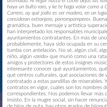
disimulao. Al llegar hasta el cotxe dejas las lla
haya un bulto raro, y ke te haga volar como a 
Carrero, ay qué jodío es ser madero, en un lug
consideran extranjero, porrompompero»
. Buena
gramática, buen mensaje y artística superaci
han interpretado los responsables municipale
ayuntamientos contratantes. En más de uno
probablemente, haya sido ocupada en su ce
tumba con antelación. No sé, algún civil, algú
niño, algún
«zerdo»
que murió como una rata 
amigos y protectores de estos insignes músic
interesante conocer qué ayuntamientos, qué
qué centros culturales, qué asociaciones de 
contratado a estas pandillas de miserables. 
contratos en vigor, cuáles son los nombres de
correspondientes. Nos podemos llevar más d
Insisto. En la mugre social, sin hacer renunc
de hijos de puta, hay otros grados de hijopu