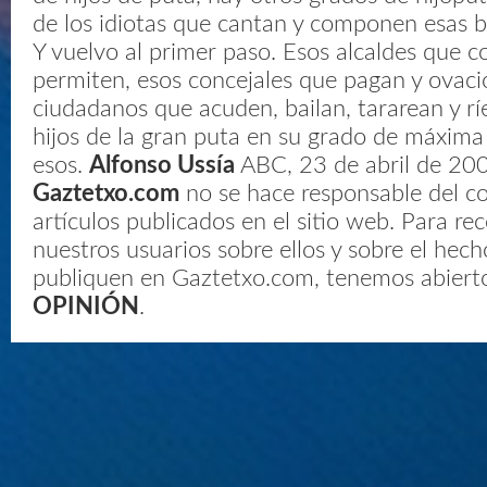
de los idiotas que cantan y componen esas bir
Y vuelvo al primer paso. Esos alcaldes que c
permiten, esos concejales que pagan y ovaci
ciudadanos que acuden, bailan, tararean y rí
hijos de la gran puta en su grado de máxima
esos.
Alfonso Ussía
ABC, 23 de abril de 20
Gaztetxo.com
no se hace responsable del co
artículos publicados en el sitio web. Para re
nuestros usuarios sobre ellos y sobre el hec
publiquen en Gaztetxo.com, tenemos abierto
OPINIÓN
.