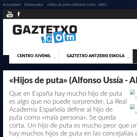
Actualidad
/
Destacados
/
«Hijos de puta» (Alfonso Ussía - ABC)
CENTRO JUVENIL
GAZTETXO ANTZERKI ESKOLA
¿QUIENES SOMOS?
PRESENTACIÓN
ACTUALIDAD
CONTACTO
MUSICALES
«Hijos de puta» (Alfonso Ussía - 
Que en España hay mucho hijo de puta
S
es algo que no puede sorprender. La Real
Academia Española define al hijo de
A
puta como «mala persona». Se queda
corta. Un hijo de puta es mucho peor que u
hay muchos hijos de puta en las concejalías 