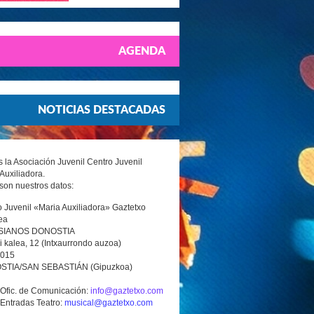
AGENDA
NOTICIAS DESTACADAS
la Asociación Juvenil Centro Juvenil
Auxiliadora.
son nuestros datos:
 Juvenil «Maria Auxiliadora» Gaztetxo
ea
SIANOS DONOSTIA
i kalea, 12 (Intxaurrondo auzoa)
0015
TIA/SAN SEBASTIÁN (Gipuzkoa)
 Ofic. de Comunicación:
info@gaztetxo.com
 Entradas Teatro:
musical@gaztetxo.com