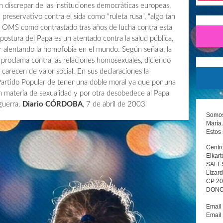
n discrepar de las instituciones democráticas europeas,
l preservativo contra el sida como "ruleta rusa", "algo tan
a OMS como contrastado tras años de lucha contra esta
ostura del Papa es un atentado contra la salud pública,
ir alentando la homofobia en el mundo. Según señala, la
 proclama contra las relaciones homosexuales, diciendo
carecen de valor social. En sus declaraciones la
artido Popular de tener una doble moral ya que por una
en materia de sexualidad y por otra desobedece al Papa
guerra.
Diario CÓRDOBA
, 7 de abril de 2003
Somos 
María 
Estos 
Centro
Elkart
SALE
Lizard
CP 2
DONOS
Email
Email