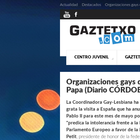
Actualidad
/
Destacados
/
Organizaciones gays d
CENTRO JUVENIL
GAZTET
¿QUIENES SOMOS?
PRESE
ACTU
Organizaciones gays de
Papa (Diario CÓRDO
La Coordinadora Gay-Lesbiana ha 
grata la visita a España que ha an
Pablo II para este mes de mayo p
"predica la intolerancia frente a l
Parlamento Europeo a favor de la 
Petit
, presidente de honor de la fed