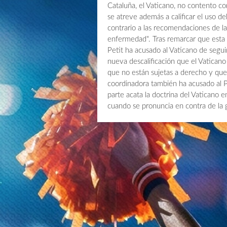
Cataluña, el Vaticano, no contento co
se atreve además a calificar el uso de
contrario a las recomendaciones de l
enfermedad". Tras remarcar que esta p
Petit ha acusado al Vaticano de segu
nueva descalificación que el Vaticano
que no están sujetas a derecho y que 
coordinadora también ha acusado al P
parte acata la doctrina del Vaticano 
cuando se pronuncia en contra de la 