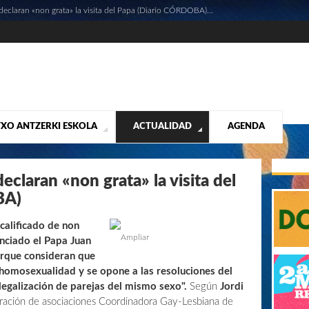
eclaran «non grata» la visita del Papa (Diario CÓRDOBA)...
XO ANTZERKI ESKOLA
ACTUALIDAD
AGENDA
NTACIÓN
ALIDAD
CONTACTO
MUSICALES
DESTACADOS
¡VUELA ALTO RUBÉN!
MATERIAL SEGUNDA MANO VENTA
VIDEOS
claran «non grata» la visita del
BA)
calificado de non
Ampliar
unciado el Papa Juan
orque consideran que
a homosexualidad y se opone a las resoluciones del
legalización de parejas del mismo sexo".
Según
Jordi
eración de asociaciones Coordinadora Gay-Lesbiana de