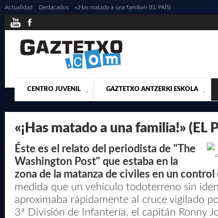
Actualidad
/
Destacados
/
«¡Has matado a una familia!» (EL PAÍS)
CENTRO JUVENIL
GAZTETXO ANTZERKI ESKOLA
¿QUIENES SOMOS?
PRESENTACIÓN
ACTUALIDAD
CONTACTO
MUSICALES
«¡Has matado a una familia!» (EL 
Éste es el relato del periodista de "The
A
Washington Post" que estaba en la
zona de la matanza de civiles en un control 
medida que un vehículo todoterreno sin ident
aproximaba rápidamente al cruce vigilado por
3ª División de Infantería, el capitán Ronny