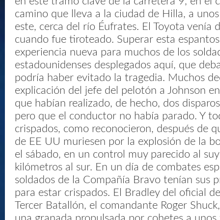
en este tramo clave de la carretera 9, en el 
camino que lleva a la ciudad de Hilla, a unos
este, cerca del río Éufrates. El Toyota venía 
cuando fue tiroteado. Superar esta espanto
experiencia nueva para muchos de los solda
estadounidenses desplegados aquí, que deb
podría haber evitado la tragedia. Muchos de
explicación del jefe del pelotón a Johnson en 
que habían realizado, de hecho, dos disparos
pero que el conductor no había parado. Y t
crispados, como reconocieron, después de q
de EE UU muriesen por la explosión de la b
el sábado, en un control muy parecido al suy
kilómetros al sur. En un día de combates esp
soldados de la Compañía Bravo tenían sus p
para estar crispados. El Bradley del oficial d
Tercer Batallón, el comandante Roger Shuck,
una granada propulsada por cohetes a unos t