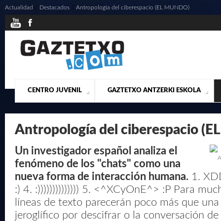
Actualidad
/
Destacados
/
Antropología del ciberespacio (EL MUNDO)
CENTRO JUVENIL
GAZTETXO ANTZERKI ESKOLA
¿QUIENES SOMOS?
PRESENTACIÓN
ACTUALIDAD
CONTACTO
MUSICALES
Antropología del ciberespacio 
Un investigador español analiza el
A
fenómeno de los "chats" como una
nueva forma de interacción humana.
1. XD
:) 4. :)))))))))))))) 5. <^XCyOnE^> :P Para muc
líneas de texto parecerán poco más que una 
jeroglífico por descifrar o la conversación d