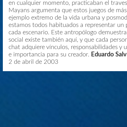
en cualquier momento, practicaban el traves
Mayans argumenta que estos juegos de másc
ejemplo extremo de la vida urbana y posmod
estamos todos habituados a representar un p
cada escenario. Este antropólogo demuestra 
social existe también aquí, y que cada perso
chat adquiere vínculos, responsabilidades y u
e importancia para su creador.
Eduardo Sal
2 de abril de 2003