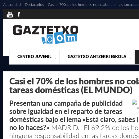
Actualidad
/
Destacados
/
Casi el 70% de los hombres no colabora en las tareas 
CENTRO JUVENIL
GAZTETXO ANTZERKI ESKOLA
¿QUIENES SOMOS?
PRESENTACIÓN
ACTUALIDAD
CONTACTO
MUSICALES
Casi el 70% de los hombres no col
tareas domésticas (EL MUNDO)
Presentan una campaña de publicidad
A
sobre igualdad en el reparto de tareas
domésticas bajo el lema «Está claro, sabes 
no lo haces?»
MADRID.- El 69,2% de los h
ninguna responsabilidad en las tareas domésti