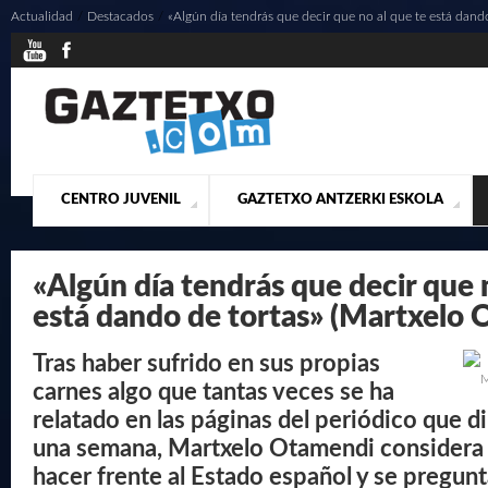
Actualidad
/
Destacados
/
«Algún día tendrás que decir que no al que te está dand
CENTRO JUVENIL
GAZTETXO ANTZERKI ESKOLA
¿QUIENES SOMOS?
PRESENTACIÓN
ACTUALIDAD
CONTACTO
MUSICALES
«Algún día tendrás que decir que 
está dando de tortas» (Martxelo
Tras haber sufrido en sus propias
M
carnes algo que tantas veces se ha
relatado en las páginas del periódico que di
una semana, Martxelo Otamendi considera q
hacer frente al Estado español y se pregunt