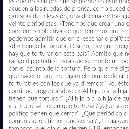
es que no siempre que se producen este tip
acuden a las ruedas de prensa, como sucedi
cámaras de televisión, una docena de fotógr
veinte periodistas. «Tenemos que crear una 
conciencia colectiva de que tenemos que re
podemos admitir que en el escenario político
admitiendo la tortura. O si no, hay que preg
hay que torturar en este país? Admito que 
rango diplomático para que se monte un 'po
con el asunto de la tortura. Pero que me di
que hacerlo, que me digan el nombre de cin
torturables con los que ya diremos: 'No, ésto
continuó preguntándose: «¿Al hijo o a la hija
tienen que torturar? ¿Al hijo o a la hija de q
institucional tienen que torturar? ¿Qué sede
político tienen que cerrar? ¿Qué periódico 
comunicación tienen que cerrar? ¿El día que
tampoco, o el día que cierren ETB, entonces s