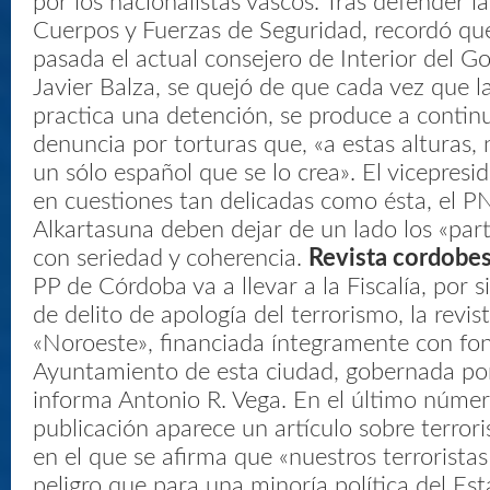
por los nacionalistas vascos. Tras defender la
Cuerpos y Fuerzas de Seguridad, recordó qu
pasada el actual consejero de Interior del G
Javier Balza, se quejó de que cada vez que l
practica una detención, se produce a contin
denuncia por torturas que, «a estas alturas,
un sólo español que se lo crea». El vicepresi
en cuestiones tan delicadas como ésta, el P
Alkartasuna deben dejar de un lado los «part
con seriedad y coherencia.
Revista cordobe
PP de Córdoba va a llevar a la Fiscalía, por s
de delito de apología del terrorismo, la revis
«Noroeste», financiada íntegramente con fo
Ayuntamiento de esta ciudad, gobernada por
informa Antonio R. Vega. En el último númer
publicación aparece un artículo sobre terror
en el que se afirma que «nuestros terrorist
peligro que para una minoría política del Es