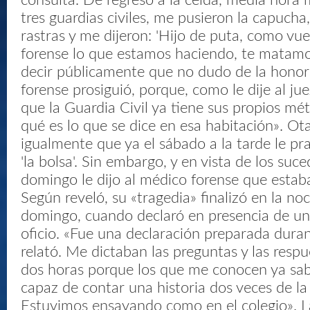
consulta. De regreso a la celda, media hora 
tres guardias civiles, me pusieron la capucha
rastras y me dijeron: 'Hijo de puta, como vue
forense lo que estamos haciendo, te matamos
decir públicamente que no dudo de la honora
forense ­prosiguió­, porque, como le dije al ju
que la Guardia Civil ya tiene sus propios mé
qué es lo que se dice en esa habitación». Ot
igualmente que ya el sábado a la tarde le pr
'la bolsa'. Sin embargo, y en vista de los suce
domingo le dijo al médico forense que estab
Según reveló, su «tragedia» finalizó en la no
domingo, cuando declaró en presencia de u
oficio. «Fue una declaración preparada duran
relató­. Me dictaban las preguntas y las resp
dos horas porque los que me conocen ya sa
capaz de contar una historia dos veces de l
Estuvimos ensayando como en el colegio». 