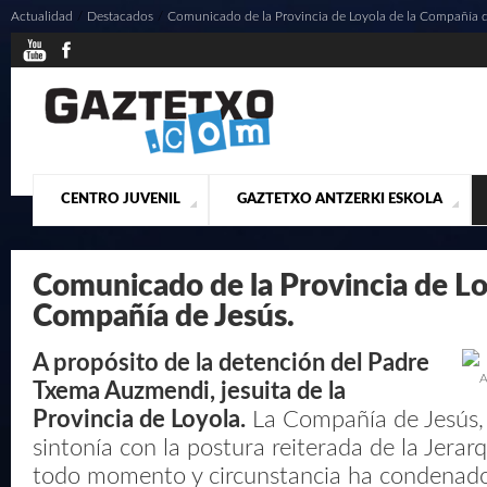
Actualidad
/
Destacados
/
Comunicado de la Provincia de Loyola de la Compañía d
CENTRO JUVENIL
GAZTETXO ANTZERKI ESKOLA
¿QUIENES SOMOS?
PRESENTACIÓN
ACTUALIDAD
CONTACTO
MUSICALES
Comunicado de la Provincia de Lo
Compañía de Jesús.
A propósito de la detención del Padre
A
Txema Auzmendi, jesuita de la
Provincia de Loyola.
La Compañía de Jesús,
sintonía con la postura reiterada de la Jerarqu
todo momento y circunstancia ha condenado