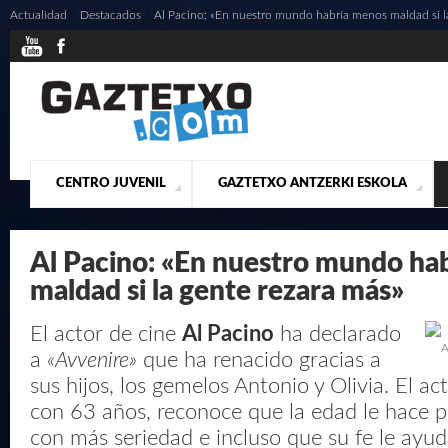
Actualidad
/
Destacados
/
Al Pacino: «En nuestro mundo habría menos maldad si l
CENTRO JUVENIL
GAZTETXO ANTZERKI ESKOLA
¿QUIENES SOMOS?
PRESENTACIÓN
ACTUALIDAD
CONTACTO
MUSICALES
Al Pacino: «En nuestro mundo ha
maldad si la gente rezara más»
El actor de cine
Al Pacino
ha declarado
A
a
«Avvenire»
que ha renacido gracias a
sus hijos, los gemelos Antonio y Olivia. El ac
con 63 años, reconoce que la edad le hace p
con más seriedad e incluso que su fe le ayud