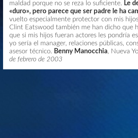
maldad porque no se reza lo suficiente.
Le d
«duro», pero parece que ser padre le ha ca
vuelto especialmente protector con mis hijos
Clint Eatswood también me han dicho que 
que si mis hijos fueran actores les pondría es
yo sería el manager, relaciones públicas, con
asesor técnico.
Benny Manocchia
, Nueva Y
de febrero de 2003