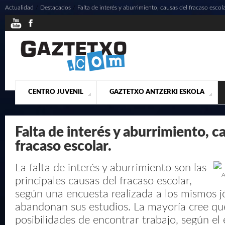
Actualidad
/
Destacados
/
Falta de interés y aburrimiento, causas del fracaso escola
CENTRO JUVENIL
GAZTETXO ANTZERKI ESKOLA
¿QUIENES SOMOS?
PRESENTACIÓN
ACTUALIDAD
CONTACTO
MUSICALES
Falta de interés y aburrimiento, c
fracaso escolar.
La falta de interés y aburrimiento son las
A
principales causas del fracaso escolar,
según una encuesta realizada a los mismos 
abandonan sus estudios. La mayoría cree qu
posibilidades de encontrar trabajo, según el 