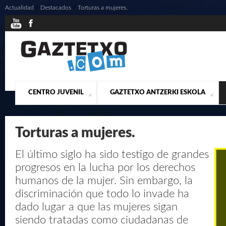
Actualidad
/
Destacados
/
Torturas a mujeres.
CENTRO JUVENIL
GAZTETXO ANTZERKI ESKOLA
¿QUIENES SOMOS?
PRESENTACIÓN
ACTUALIDAD
CONTACTO
MUSICALES
Torturas a mujeres.
El último siglo ha sido testigo de grandes
progresos en la lucha por los derechos
humanos de la mujer. Sin embargo, la
discriminación que todo lo invade ha
dado lugar a que las mujeres sigan
siendo tratadas como ciudadanas de