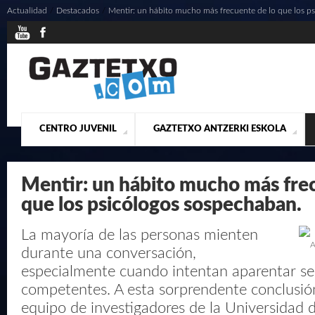
Actualidad
/
Destacados
/
Mentir: un hábito mucho más frecuente de lo que los ps
CENTRO JUVENIL
GAZTETXO ANTZERKI ESKOLA
¿QUIENES SOMOS?
PRESENTACIÓN
ACTUALIDAD
CONTACTO
MUSICALES
Mentir: un hábito mucho más fre
que los psicólogos sospechaban.
La mayoría de las personas mienten
A
durante una conversación,
especialmente cuando intentan aparentar se
competentes. A esta sorprendente conclusió
equipo de investigadores de la Universidad