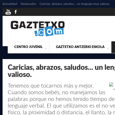
Actualidad
/
Destacados
/
Caricias, abrazos, saludos... un lenguaje muy valioso.
CENTRO JUVENIL
GAZTETXO ANTZERKI ESKOLA
¿QUIENES SOMOS?
PRESENTACIÓN
ACTUALIDAD
CONTACTO
MUSICALES
Caricias, abrazos, saludos... un l
valioso.
Tenemos que tocarnos más y mejor.
A
Cuando somos bebés, no manejamos las
palabras porque no hemos tenido tiempo de
lenguaje verbal. El que utilizamos es el no-ve
físico, la proximidad o distancia, el llanto, la r