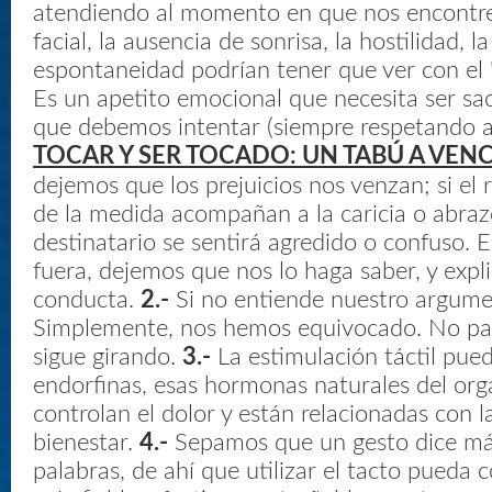
atendiendo al momento en que nos encontre
facial, la ausencia de sonrisa, la hostilidad, l
espontaneidad podrían tener que ver con el 
Es un apetito emocional que necesita ser sa
que debemos intentar (siempre respetando al 
TOCAR Y SER TOCADO: UN TABÚ A VENC
dejemos que los prejuicios nos venzan; si el 
de la medida acompañan a la caricia o abrazo
destinatario se sentirá agredido o confuso. 
fuera, dejemos que nos lo haga saber, y exp
conducta.
2.-
Si no entiende nuestro argume
Simplemente, nos hemos equivocado. No pa
sigue girando.
3.-
La estimulación táctil pued
endorfinas, esas hormonas naturales del or
controlan el dolor y están relacionadas con l
bienestar.
4.-
Sepamos que un gesto dice m
palabras, de ahí que utilizar el tacto pueda c