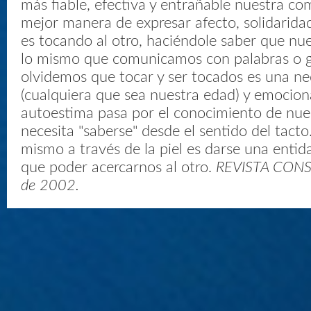
más fiable, efectiva y entrañable nuestra c
mejor manera de expresar afecto, solidaridad,
es tocando al otro, haciéndole saber que nu
lo mismo que comunicamos con palabras o 
olvidemos que tocar y ser tocados es una nec
(cualquiera que sea nuestra edad) y emocion
autoestima pasa por el conocimiento de nue
necesita "saberse" desde el sentido del tacto
mismo a través de la piel es darse una entid
que poder acercarnos al otro.
REVISTA CONSU
de 2002.