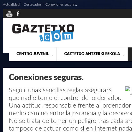
Actualidad
/
Destacados
/
Conexiones seguras.
CENTRO JUVENIL
GAZTETXO ANTZERKI ESKOLA
¿QUIENES SOMOS?
PRESENTACIÓN
ACTUALIDAD
CONTACTO
MUSICALES
Conexiones seguras.
Seguir unas sencillas reglas asegurará
A
que nadie tome el control del ordenador.
Una actitud responsable frente al ordenador
medio camino entre la paranoia y la despreo
No se trata de temer un peligro tras cada ar
tampoco de actuar como si en Internet nada