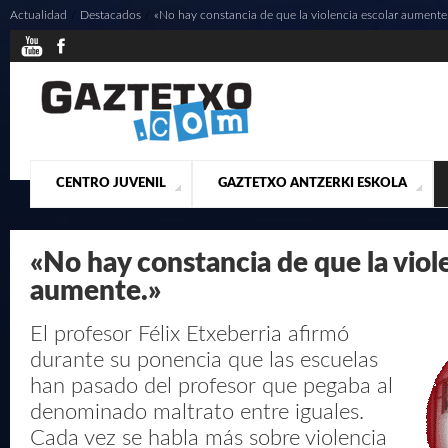
Actualidad
/
Destacados
/
«No hay constancia de que la violencia escolar aumente
CENTRO JUVENIL
GAZTETXO ANTZERKI ESKOLA
¿QUIENES SOMOS?
PRESENTACIÓN
ACTUALIDAD
CONTACTO
MUSICALES
«No hay constancia de que la viol
aumente.»
El profesor Félix Etxeberria afirmó
durante su ponencia que las escuelas
han pasado del profesor que pegaba al
denominado maltrato entre iguales.
Cada vez se habla más sobre violencia