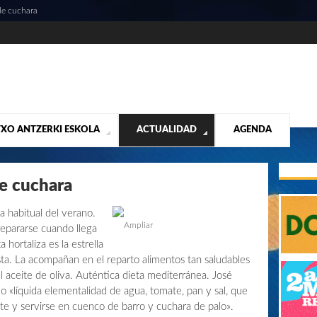
de cuchara
XO ANTZERKI ESKOLA
ACTUALIDAD
AGENDA
NTACIÓN
ALIDAD
CONTACTO
MUSICALES
DESTACADOS
¡VUELA ALTO RUBÉN!
MATERIAL SEGUNDA MANO VENTA
VIDEOS
e cuchara
ta habitual del verano.
Ampliar
epararse cuando llega
hortaliza es la estrella
sta. La acompañan en el reparto alimentos tan saludables
l aceite de oliva. Auténtica dieta mediterránea. José
«líquida elementalidad de agua, tomate, pan y sal, que
te y servirse en cuenco de barro y cuchara de palo».