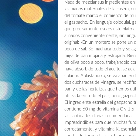
Nada de mezclar sus ingredientes en l
las manos maternales de la casera, q
del tomate marcó el comienzo de muc
el gazpacho. En lenguaje coloquial, ga
que precisamente eso es este plato an
aliñados convenientemente, sin ningún
original: «En un mortero se pone un d
poco de sal. Se machaca todo y se a
miga de pan mojada y estrujada. Bien
de oliva poco a poco, trabajándolo 
haya absorbido todo el aceite, se acl
colador. Aplastándolo, se va añadiend
dos cucharadas de vinagre, se rectifi
pan y de las hortalizas que hemos util
utilizada en todo el país, pero gazpa
El ingrediente estrella del gazpacho 
contiene 60 mg de vitamina C y 1,6 m
las cantidades diarias recomendadas 
imprescindibles para que muchas func
correctamente, y vitamina K, esencial
aporta, destacan el calcio, hierro, ma