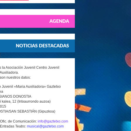
AGENDA
NOTICIAS DESTACADAS
la Asociación Juvenil Centro Juvenil
Auxiliadora.
son nuestros datos:
 Juvenil «Maria Auxiliadora» Gaztetxo
ea
SIANOS DONOSTIA
i kalea, 12 (Intxaurrondo auzoa)
0015
TIA/SAN SEBASTIÁN (Gipuzkoa)
 Ofic. de Comunicación:
info@gaztetxo.com
 Entradas Teatro:
musical@gaztetxo.com