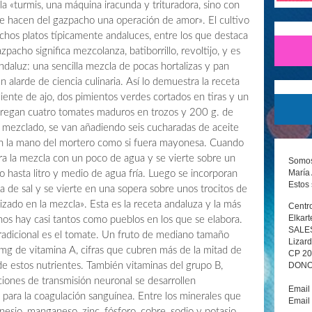
a «turmis, una máquina iracunda y trituradora, sino con
ue hacen del gazpacho una operación de amor». El cultivo
hos platos típicamente andaluces, entre los que destaca
zpacho significa mezcolanza, batiborrillo, revoltijo, y es
daluz: una sencilla mezcla de pocas hortalizas y pan
 alarde de ciencia culinaria. Así lo demuestra la receta
iente de ajo, dos pimientos verdes cortados en tiras y un
gregan cuatro tomates maduros en trozos y 200 g. de
 mezclado, se van añadiendo seis cucharadas de aceite
con la mano del mortero como si fuera mayonesa. Cuando
ara la mezcla con un poco de agua y se vierte sobre un
Somos 
María 
o hasta litro y medio de agua fría. Luego se incorporan
Estos 
ca de sal y se vierte en una sopera sobre unos trocitos de
izado en la mezcla». Esta es la receta andaluza y la más
Centro
Elkart
chos hay casi tantos como pueblos en los que se elabora.
SALE
tradicional es el tomate. Un fruto de mediano tamaño
Lizard
g de vitamina A, cifras que cubren más de la mitad de
CP 2
DONOS
de estos nutrientes. También vitaminas del grupo B,
iones de transmisión neuronal se desarrollen
Email
 para la coagulación sanguínea. Entre los minerales que
Email
gnesio, manganeso, zinc, fósforo, cobre, sodio y potasio.