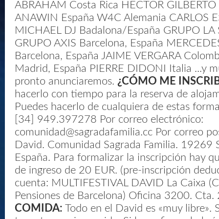
ABRAHAM Costa Rica HÉCTOR GILBERTO B
ANAWIN España W4C Alemania CARLOS 
MICHAEL DJ Badalona/España GRUPO LA 
GRUPO AXIS Barcelona, España MERCEDE
Barcelona, España JAIME VERGARA Colomb
Madrid, España PIERRE DIDONI Italia ...y 
pronto anunciaremos.
¿CÓMO ME INSCRI
hacerlo con tiempo para la reserva de aloja
Puedes hacerlo de cualquiera de estas forma
[34] 949.397278 Por correo electrónico:
comunidad@sagradafamilia.cc Por correo post
David. Comunidad Sagrada Familia. 19269 S
España. Para formalizar la inscripción hay q
de ingreso de 20 EUR. (pre-inscripción deduci
cuenta: MULTIFESTIVAL DAVID La Caixa (Ca
Pensiones de Barcelona) Oficina 3200. Ct
COMIDA:
Todo en el David es «muy libre». 