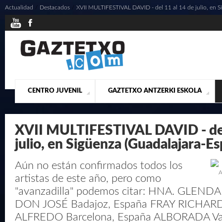
Actualidad
/
Destacados
/
XVII MULTIFESTIVAL DAVID - del 11 al 14 de julio, en Si
CENTRO JUVENIL
GAZTETXO ANTZERKI ESKOLA
¿QUIENES SOMOS?
PRESENTACIÓN
ACTUALIDAD
CONTACTO
MUSICALES
XVII MULTIFESTIVAL DAVID - del
julio, en Sigüenza (Guadalajara-E
Aún no están confirmados todos los
A
artistas de este año, pero como
"avanzadilla" podemos citar: HNA. GLENDA
DON JOSÉ Badajoz, España FRAY RICHARD
ALFREDO Barcelona, España ALBORADA Val