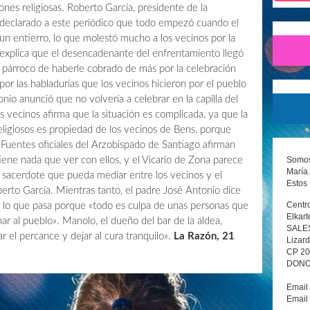
ones religiosas. Roberto García, presidente de la
 declarado a este periódico que todo empezó cuando el
un entierro, lo que molestó mucho a los vecinos por la
 y explica que el desencadenante del enfrentamiento llegó
 párroco de haberle cobrado de más por la celebración
or las habladurías que los vecinos hicieron por el pueblo
nio anunció que no volvería a celebrar en la capilla del
s vecinos afirma que la situación es complicada, ya que la
religiosos es propiedad de los vecinos de Bens, porque
 Fuentes oficiales del Arzobispado de Santiago afirman
Somos 
tiene nada que ver con ellos, y el Vicario de Zona parece
María 
 sacerdote que pueda mediar entre los vecinos y el
Estos 
erto García. Mientras tanto, el padre José Antonio dice
Centro
 lo que pasa porque «todo es culpa de unas personas que
Elkart
r al pueblo». Manolo, el dueño del bar de la aldea,
SALE
ar el percance y dejar al cura tranquilo».
La Razón, 21
Lizard
CP 2
DONOS
Email
Email