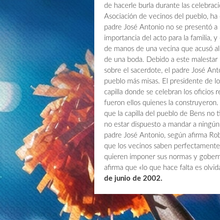
de hacerle burla durante las celebraci
Asociación de vecinos del pueblo, ha
padre José Antonio no se presentó a 
importancia del acto para la familia,
de manos de una vecina que acusó al
de una boda. Debido a este malestar p
sobre el sacerdote, el padre José Anto
pueblo más misas. El presidente de lo
capilla donde se celebran los oficios 
fueron ellos quienes la construyeron.
que la capilla del pueblo de Bens no 
no estar dispuesto a mandar a ningún
padre José Antonio, según afirma Rob
que los vecinos saben perfectamente
quieren imponer sus normas y goberna
afirma que «lo que hace falta es olvid
de junio de 2002.