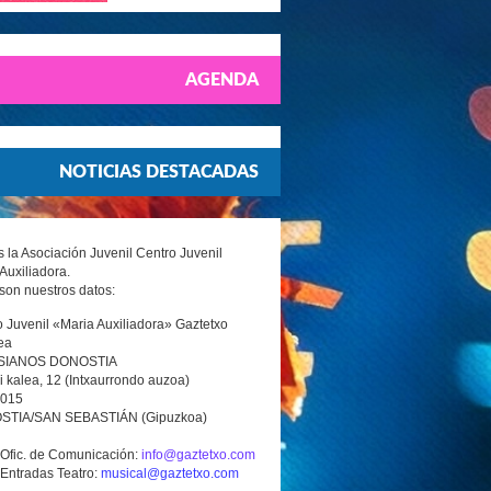
AGENDA
NOTICIAS DESTACADAS
la Asociación Juvenil Centro Juvenil
Auxiliadora.
son nuestros datos:
 Juvenil «Maria Auxiliadora» Gaztetxo
ea
SIANOS DONOSTIA
i kalea, 12 (Intxaurrondo auzoa)
0015
TIA/SAN SEBASTIÁN (Gipuzkoa)
 Ofic. de Comunicación:
info@gaztetxo.com
 Entradas Teatro:
musical@gaztetxo.com