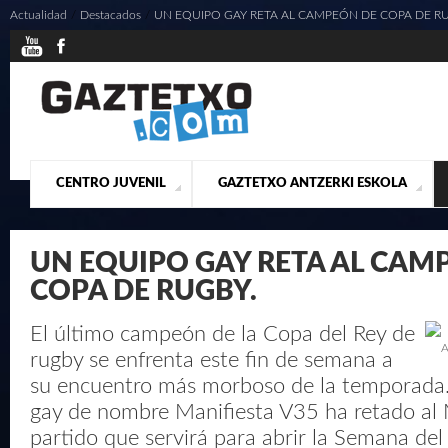
Actualidad
/
Destacados
/
UN EQUIPO GAY RETA AL CAMPEÓN DE COPA DE R
CENTRO JUVENIL
GAZTETXO ANTZERKI ESKOLA
¿QUIENES SOMOS?
PRESENTACIÓN
ACTUALIDAD
CONTACTO
MUSICALES
UN EQUIPO GAY RETA AL CAM
COPA DE RUGBY.
El último campeón de la Copa del Rey de
A
rugby se enfrenta este fin de semana a
su encuentro más morboso de la temporada
gay de nombre Manifiesta V35 ha retado a
partido que servirá para abrir la Semana del