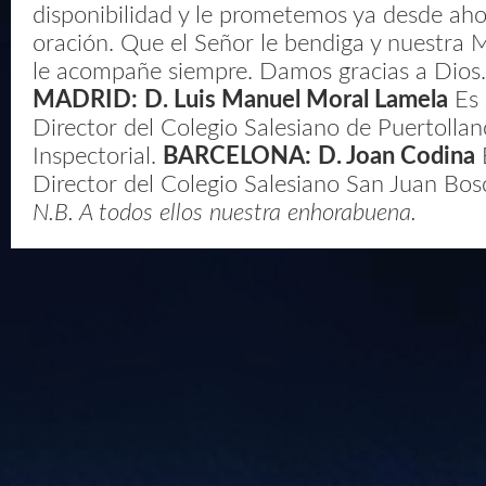
disponibilidad y le prometemos ya desde aho
oración. Que el Señor le bendiga y nuestra 
le acompañe siempre. Damos gracias a Dios
MADRID:
D. Luis Manuel Moral Lamela
Es 
Director del Colegio Salesiano de Puertolla
Inspectorial.
BARCELONA:
D. Joan Codina
Director del Colegio Salesiano San Juan Bos
N.B. A todos ellos nuestra enhorabuena.