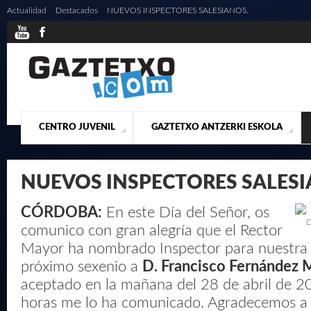
Actualidad
/
Destacados
/
NUEVOS INSPECTORES SALESIANOS.
CENTRO JUVENIL
GAZTETXO ANTZERKI ESKOLA
¿QUIENES SOMOS?
PRESENTACIÓN
ACTUALIDAD
CONTACTO
MUSICALES
NUEVOS INSPECTORES SALESI
CÓRDOBA:
En este Día del Señor, os
D
comunico con gran alegría que el Rector
Mayor ha nombrado Inspector para nuestra I
próximo sexenio a
D. Francisco Fernández 
aceptado en la mañana del 28 de abril de 20
horas me lo ha comunicado. Agradecemos a